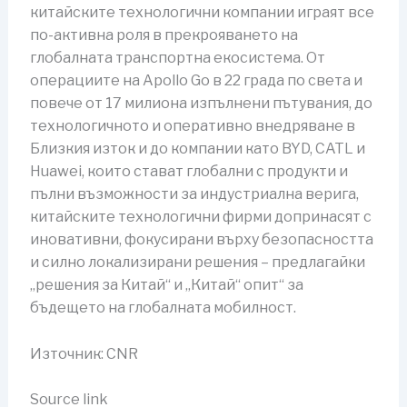
китайските технологични компании играят все
по-активна роля в прекрояването на
глобалната транспортна екосистема. От
операциите на Apollo Go в 22 града по света и
повече от 17 милиона изпълнени пътувания, до
технологичното и оперативно внедряване в
Близкия изток и до компании като BYD, CATL и
Huawei, които стават глобални с продукти и
пълни възможности за индустриална верига,
китайските технологични фирми допринасят с
иновативни, фокусирани върху безопасността
и силно локализирани решения – предлагайки
„решения за Китай“ и „Китай“ опит“ за
бъдещето на глобалната мобилност.
Източник: CNR
Source link