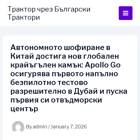
Skip
Трактор чрез Български
to
Трактори
content
Автономното шофиране в
Китай достига нов глобален
крайъгълен камък: Apollo Go
осигурява първото напълно
безпилотно тестово
разрешително в Дубай и пуска
първия си отвъдморски
център
By
admin
/
January 7, 2026