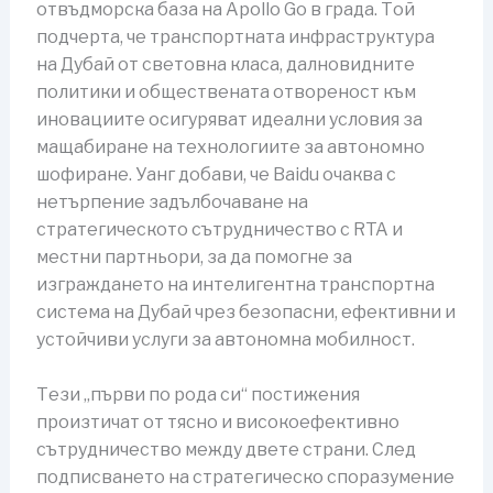
отвъдморска база на Apollo Go в града. Той
подчерта, че транспортната инфраструктура
на Дубай от световна класа, далновидните
политики и обществената отвореност към
иновациите осигуряват идеални условия за
мащабиране на технологиите за автономно
шофиране. Уанг добави, че Baidu очаква с
нетърпение задълбочаване на
стратегическото сътрудничество с RTA и
местни партньори, за да помогне за
изграждането на интелигентна транспортна
система на Дубай чрез безопасни, ефективни и
устойчиви услуги за автономна мобилност.
Тези „първи по рода си“ постижения
произтичат от тясно и високоефективно
сътрудничество между двете страни. След
подписването на стратегическо споразумение