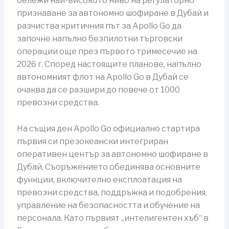
бележи най-високото ниво на регулаторно
признаване за автономно шофиране в Дубай и
разчиства критичния път за Apollo Go да
започне напълно безпилотни търговски
операции още през първото тримесечие на
2026 г. Според настоящите планове, напълно
автономният флот на Apollo Go в Дубай се
очаква да се разшири до повече от 1000
превозни средства.
На същия ден Apollo Go официално стартира
първия си презокеански интегриран
оперативен център за автономно шофиране в
Дубай. Съоръжението обединява основните
функции, включително експлоатация на
превозни средства, поддръжка и подобрения,
управление на безопасността и обучение на
персонала. Като първият „интелигентен хъб“ в