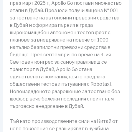
през март 2025 г., Apollo Go постави множество
етапи в Дубай. През юли получи лиценз № 001
за тестване на автономни превозни средства
в Дубай и сформира първия в града
широкомащабен автономен тестов флот с
планове за внедряване на повече от 1000
напълно безпилотни превозни средства в
бъдеще. През септември, по време на 4-ия
Световен конгрес за самоуправляващ се
транспорт в Дубай, Apollo Go стана
единствената компания, която предлага
обществени тестови пътувания с Robotaxi.
Новоиздаденото разрешение за тестване без
шофьор вече бележи последния спринт към
търговско внедряване в Дубай.
Тъй като производствените сили на Китай от
ново поколение се разширяват в чужбина,