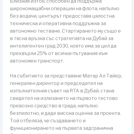
Близкия изток, способен да поддържа
широкомащабни операции на флота, напълно
без водачи, центърът предоставя цялостна
техническа и оперативна поддръжка за
автономно тестване. Стартирането му също е
в тясна връзка със стратегията на Дубай за
интелигентен град 2030, която има за цел да
прехвърли 25% от всички пътувания към
автономен транспорт.
На събитието за представяне Матар Ал Тайер,
генерален директор и председател на
изпълнителния съвет на RTA в Дубай, стана
свидетел на излизането на първото тестово
превозно средство в града, напълно
безпилотно, и даде висока оценка за проекта.
Той отбеляза, че създаването и
функционирането на първата задгранична