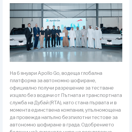
На 6 януари Apollo Go, водеща глобална
платформа за автономно шофиране,
официално получи разрешение за тестване
изцяло без водачи от Пътната и транспортната
служба на Дубай (RTA), като стана първата и в
момента единствена компания, упълномощена
да провежда напълно безпилотни тестове за
автономно шофиране в града. Одобрението