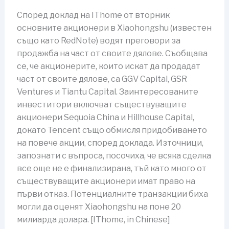
Според доклад на IThome от вторник
основните акционери в Xiaohongshu (известен
също като RedNote) водят преговори за
продажба на част от своите дялове. Съобщава
се, че акционерите, които искат да продадат
част от своите дялове, са GGV Capital, GSR
Ventures и Tiantu Capital. Заинтересованите
инвеститори включват съществуващите
акционери Sequoia China и Hillhouse Capital,
докато Tencent също обмисля придобиването
на повече акции, според доклада. Източници,
запознати с въпроса, посочиха, че всяка сделка
все още не е финализирана, тъй като много от
съществуващите акционери имат право на
първи отказ. Потенциалните транзакции биха
могли да оценят Xiaohongshu на поне 20
милиарда долара. [IThome, in Chinese]