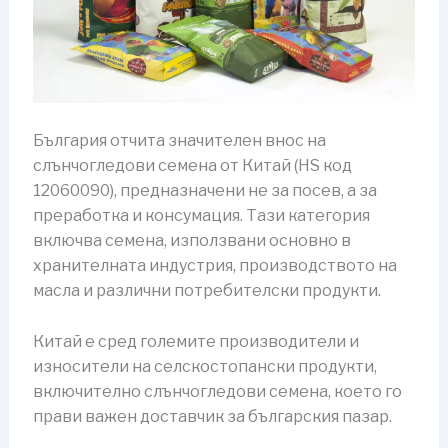
България отчита значителен внос на
слънчогледови семена от Китай (HS код
12060090), предназначени не за посев, а за
преработка и консумация. Тази категория
включва семена, използвани основно в
хранителната индустрия, производството на
масла и различни потребителски продукти.
Китай е сред големите производители и
износители на селскостопански продукти,
включително слънчогледови семена, което го
прави важен доставчик за българския пазар.