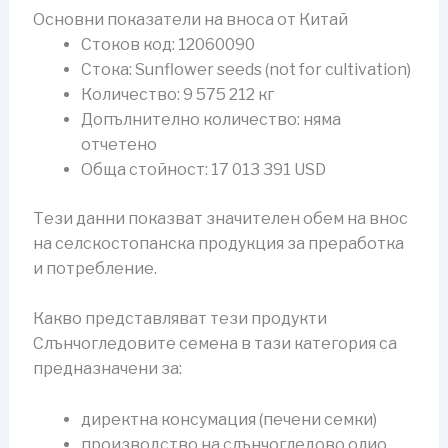
Основни показатели на вноса от Китай
Стоков код: 12060090
Стока: Sunflower seeds (not for cultivation)
Количество: 9 575 212 кг
Допълнително количество: няма
отчетено
Обща стойност: 17 013 391 USD
Тези данни показват значителен обем на внос
на селскостопанска продукция за преработка
и потребление.
Какво представляват тези продукти
Слънчогледовите семена в тази категория са
предназначени за:
директна консумация (печени семки)
производство на слънчогледово олио