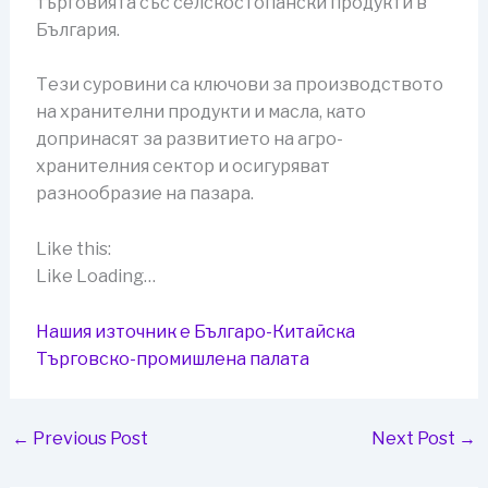
търговията със селскостопански продукти в
България.
Тези суровини са ключови за производството
на хранителни продукти и масла, като
допринасят за развитието на агро-
хранителния сектор и осигуряват
разнообразие на пазара.
Like this:
Like Loading…
Нашия източник е Българо-Китайска
Търговско-промишлена палaта
←
Previous Post
Next Post
→