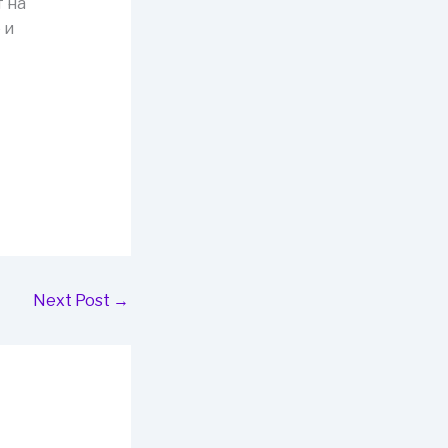
 на
 и
Next Post
→