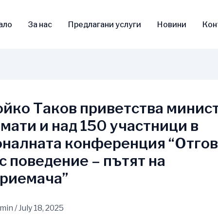
ало
За нас
Предлагани услуги
Новини
Кон
ойко Таков приветства минист
мати и над 150 участници в
налната конференция “Отго
с поведение – пътят на
риемача”
dmin
/
July 18, 2025