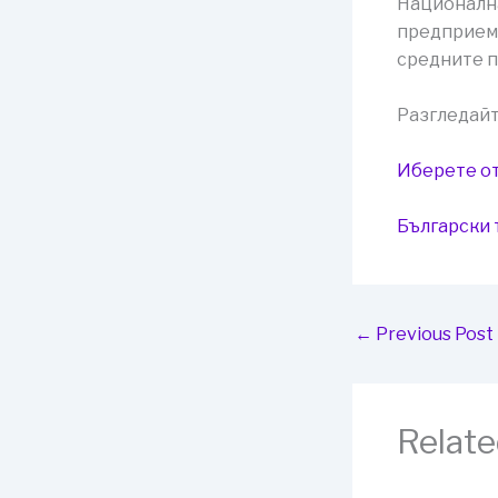
Национална
предприема
средните 
Разгледайт
Иберете от
Български 
←
Previous Post
Relate