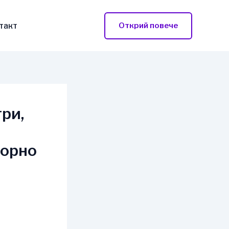
такт
Открий повече
ри,
ворно