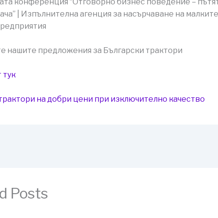
та конференция “Отговорно бизнес поведение – пътят
ча” | Изпълнителна агенция за насърчаване на малките
предприятия
е нашите предложения за Български трактори
 тук
трактори на добри цени при изключително качество
d Posts