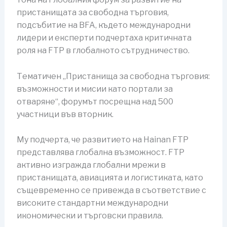
пристанищата за свободна търговия,
подсъбитие на BFA, където международни
лидери и експерти подчертаха критичната
роля на FTP в глобалното сътрудничество.
Тематичен „Пристанища за свободна търговия:
възможности и мисии като портали за
отваряне“, форумът посрещна над 500
участници във вторник.
Му подчерта, че развитието на Hainan FTP
представлява глобална възможност. FTP
активно изгражда глобални мрежи в
пристанищата, авиацията и логистиката, като
същевременно се привежда в съответствие с
високите стандартни международни
икономически и търговски правила.