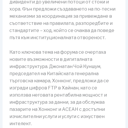
дивиденти до увеличени потоци от стоки и
хора. Фън предложи създаването на по-тесни
механизми за координация за привеждане в
съответствие на правилата, разпоредбите и
стандартите – ход, който се очаква да поведе
пътя към институционалната отвореност.
Като ключова тема на форума се очертаха
новите възможности в дигиталната
инфраструктура. Джонатан Чой Куншум,
председател на Китайската генерална
търговска камара, Хонконг, предложи да се
изгради цифров FTP в Хайнан, като се
използва неговата рентабилна мощност и
инфраструктура за данни, за да обслужва
пазарите на Хонконг и АСЕАН с достъпни
изчислителни услуги и услуги с изкуствен
интелект.