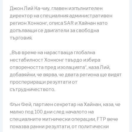
Джон Лий Ка-чиу, главен изпълнителен
директор на специалния административен
регион Хонконг, описа SAR и Хайнан като
допълващи се двигатели за свободна
търговия.
„Във време на нарастваща глобална
нестабилност Хонконг твърдо избира
отвореността пред изолацията“, каза Лий,
добавяйки, че вярва, че двата региона ще видят
проспериращи резултати от
сътрудничеството.
Фън Фей, партиен секретар на Хайнан, каза, че
малко под 100 дни след началото на
специалните митнически операции, FTP вече
показва ранни резултати, от политически