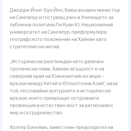
Джордж Йонг-Бун Йео, бивш външен министър
на Сингапур и гостуващ учен в Училището за
публична политика Ли Куан Ю, Националния
университет на Сингапур, преформулира
географското положение на Хайнан като
стратегически актив.
„Исторически разглеждан като далечен
тропически плаж, Хайнан всъщност е на
северния край на Южнокитайско море –
връзка между Китай и Югоизточна Азия“, каза
той, посочвайки културните и исторически
връзки, които превръщат островната
провинция в естествен мост за регионален
мир и сътрудничество.
Холгер Бингман, заместник-председател на