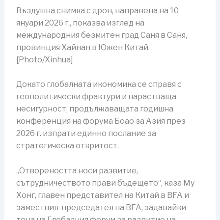
Въздушна снимка с дрон, направена на 10
януари 2026 г., показва изглед на
международния безмитен град Саня в Саня,
провинция Хайнан в Южен Китай.
[Photo/Xinhua]
Докато глобалната икономика се справя с
геополитически фрактури и нарастваща
несигурност, продължаващата годишна
конференция на форума Боао за Азия през
2026 г. изпрати единно послание за
стратегическа откритост.
„Отвореността носи развитие,
сътрудничеството прави бъдещето“, каза Му
Хонг, главен представител на Китай в BFA и
заместник-председател на BFA, задавайки
тона на Глобалния форум за развитие на