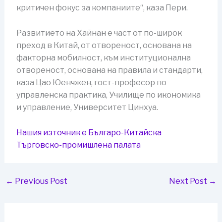
критичен фокус за компаниите“, каза Пери.
Развитието на Хайнан е част от по-широк
преход в Китай, от отвореност, основана на
факторна мобилност, към институционална
отвореност, основана на правила и стандарти,
каза Цао Юенчжен, гост-професор по
управленска практика, Училище по икономика
и управление, Университет Цинхуа.
Нашия източник е Българо-Китайска
Търговско-промишлена палaта
←
Previous Post
Next Post
→