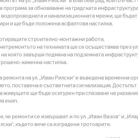
онтът на ул. „Иван Рилски“ в Благоевград, който е част
 програма за обновяване на градската инфраструктура
водопроводната и канализационната мрежи, ще бъдат
ари и ще бъде положена асфалтова настилка.
артиращите строително-монтажни работи,
етремонтъто на техниката ще се осъществява през ул.
 на която завърши подмяна на подземната инфраструкту
рошено-каменна настилка.
а ремонта на ул. „Иван Рилски“ е въведена временна о
ето, поставена е съответната сигнализация. Достъпът
а живущите ще бъде осигурен при спазване на указания
я екип.
, че ремонти се извършват и по ул. „Иван Вазов“ и „Ил
ски“, където вече са изградени тротоарите.