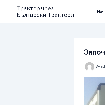
Skip
Трактор чрез
to
Нач
Български Трактори
content
Започ
By
a