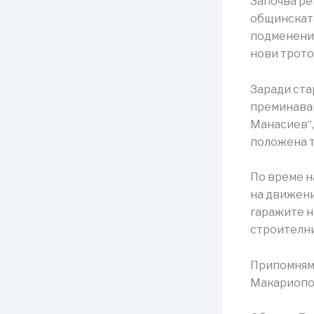
Започва рем
общинската
подменени 
нови трото
Заради ст
преминаван
Манасиев“,
положена т
По време н
на движени
гаражите н
строителни
Припомняме
Макариопол