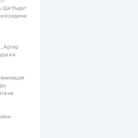
 от
. Ще бъдат
 изградени
 „Аргир
ра и е
рганизация
 до
та на
арион