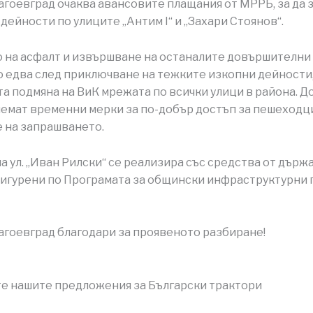
гоевград очаква авансовите плащания от МРРБ, за да 
дейности по улиците „Антим I“ и „Захари Стоянов“.
 на асфалт и извършване на останалите довършителни
 едва след приключване на тежките изкопни дейности
та подмяна на ВиК мрежата по всички улици в района. Д
емат временни мерки за по-добър достъп за пешеходц
 на запрашването.
а ул. „Иван Рилски“ се реализира със средства от държ
игурени по Програмата за общински инфраструктурни 
гоевград благодари за проявеното разбиране!
е нашите предложения за Български трактори