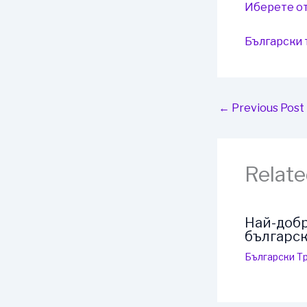
Иберете от
Български 
←
Previous Post
Relate
Най-добр
българск
Български Т