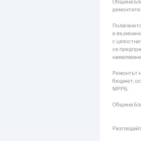
Община Бла
ремонтите 
Полагането
е възможно
с цялостна
се предпри
намаляване
Ремонтът н
бюджет, ос
МРРБ.
Община Бла
Разгледайт