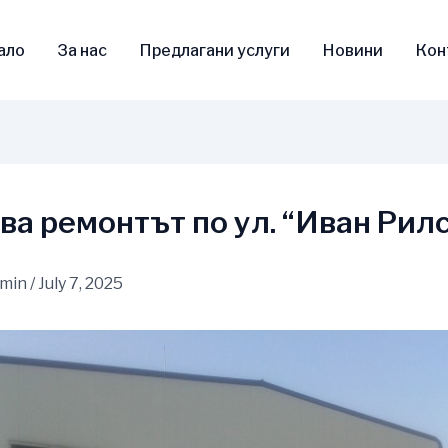
ало
За нас
Предлагани услуги
Новини
Кон
ва ремонтът по ул. “Иван Рил
dmin
/
July 7, 2025