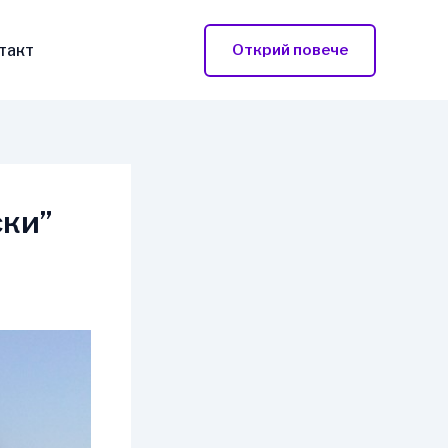
такт
Открий повече
ски”