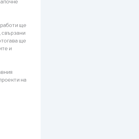
започне
 работи ще
, свързани
отогава ще
ите и
авния
проекти на