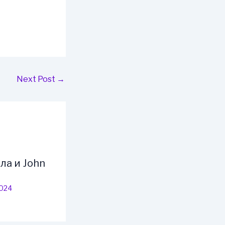
Next Post
→
ла и John
2024