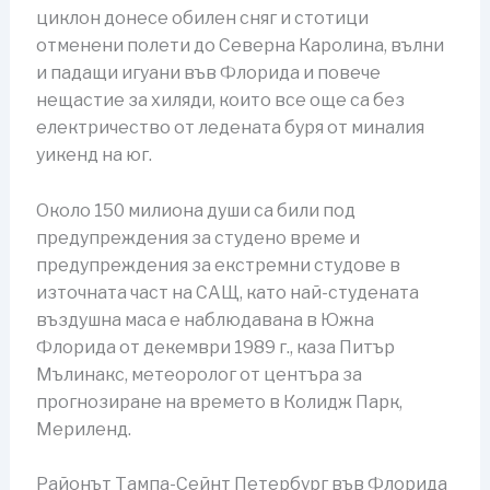
циклон донесе обилен сняг и стотици
отменени полети до Северна Каролина, вълни
и падащи игуани във Флорида и повече
нещастие за хиляди, които все още са без
електричество от ледената буря от миналия
уикенд на юг.
Около 150 милиона души са били под
предупреждения за студено време и
предупреждения за екстремни студове в
източната част на САЩ, като най-студената
въздушна маса е наблюдавана в Южна
Флорида от декември 1989 г., каза Питър
Мълинакс, метеоролог от центъра за
прогнозиране на времето в Колидж Парк,
Мериленд.
Районът Тампа-Сейнт Петербург във Флорида