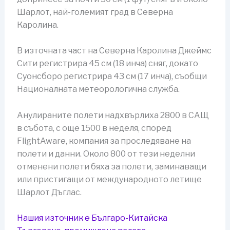
Шарлот, най-големият град в Северна
Каролина.
В източната част на Северна Каролина Джеймс
Сити регистрира 45 см (18 инча) сняг, докато
Суонсборо регистрира 43 см (17 инча), съобщи
Националната метеорологична служба.
Анулираните полети надхвърлиха 2800 в САЩ
в събота, с още 1500 в неделя, според
FlightAware, компания за проследяване на
полети и данни. Около 800 от тези неделни
отменени полети бяха за полети, заминаващи
или пристигащи от международното летище
Шарлот Дъглас.
Нашия източник е Българо-Китайска