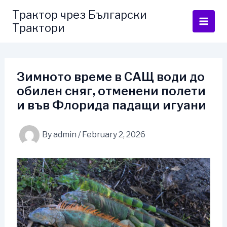
Skip
Трактор чрез Български
to
Трактори
content
Зимното време в САЩ води до
обилен сняг, отменени полети
и във Флорида падащи игуани
By
admin
/
February 2, 2026