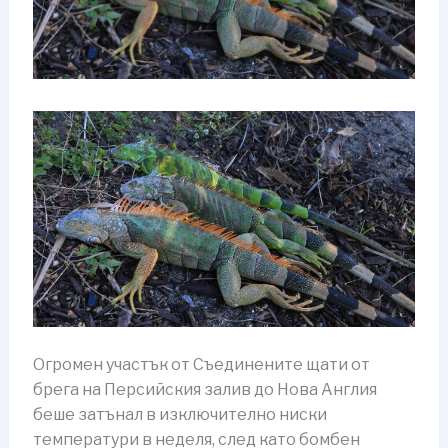
Огромен участък от Съединените щати от
брега на Персийския залив до Нова Англия
беше затънал в изключително ниски
температури в неделя, след като бомбен