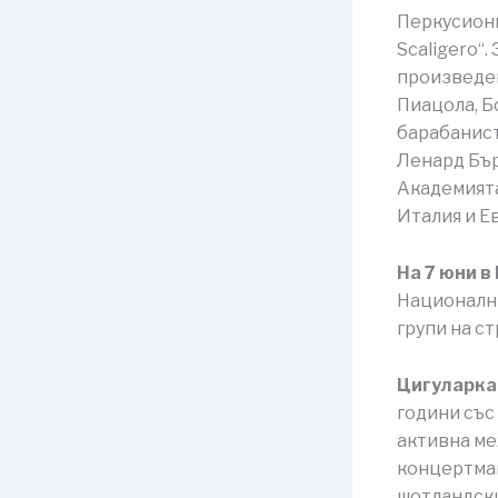
Перкусиони
Scaligero“.
произведен
Пиацола, Б
барабанист
Ленард Бър
Академията
Италия и Е
На 7 юни в
Национални
групи на с
Цигуларка
години със
активна ме
концертмай
шотландски