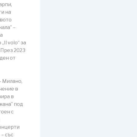
арпи,
ти на
овото
ала” –
за
Il volo“ за
 През 2023
аден от
– Милано,
чение в
зира в
жана” под
тоен с
и
концерти
 – със