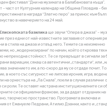
ен фестивал “Дни на музиката в Балабановата къща”.
 – част от Културния календар на Община Пловдив – б
 престижната награда “Златно перо” за принос към бъл
зкуство в навечерието на 24 май.
 Епископската базилика
ще звучи “Опера в джаза” – му
е през едни от най-известните заглавия от оперния р
и в стила на джаза и отвъд него. Темите са неизменно
еми, но „модернизирани“ по начин, който откроява тях
о непреходна стойност. Те се превръщат в сигнали за
ани вариации, сякаш са автентични „стандарти“, или „к
ява значението им, а по-скоро да му се отдаде почит. То
е, в което със сигурност не липсва ирония, игра, воден
и на оркестъра на „Ла Скала”, поели в случая различни 
 си роли. Те оставят настрана институционалните си о
ерните си официални фракове, за да дадат отдушник на
но, творческо пространство. Програмата включва и
ия от Емануеле Педрани, Атилио Дзанки, както и „стан