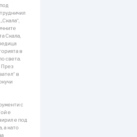
 под
ътрудничил
„Скала“,
личните
та Скала,
 редица
торията в
о света.
. През
вател“ в
ркучи
рументи с
Той е
вирил е под
, а като
на