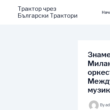
Skip
Трактор чрез
to
Нач
Български Трактори
content
Знаме
Милан
оркес
Между
музик
By
a