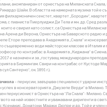
лани, акомпаниран от оркестъра на Миланската Скала,
 Рикардо Шайи. В областта на камерната музика той е с
ия филхармоничен секстет, квартет „Бородин“, квартет 
рма, с пианиста Пиерлуиджи Ди Тела и мн. др. Сред раз
с които е свирил като солист, са Оркестъра на Миланска
на Арена ди Верона, Оркестъра на Баварското радио и
зепе Еторе преподава в Академията „Скала“ и консерва
то същевременно води майсторски класове в Италия и п
професор по контрабас в Академията „Киджана“ в Сиена
2017 е назначен и за „гостуващ международен препода
рията в Бирмингам. Свири на контрабас от Кустоде Ма
 сул Сантерно“, ок. 1891 г.).
ачиола
– перкусии, завършва специалност ударни инст
 успех в консерваторията „Джузепе Верди“ в Милано. 
ен перкусионист в Оркестъра на “Ла Скала”- Милано. С
вото на най-известните и уважавани диригенти в света
с Ксенакис, Донатони, Маджи, Дюпре и др. Той е и член 