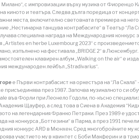
 Милано“, с импровизации върху музика от Фиоренцо К
на киното и театъра. Следва дълга поредица от концер
ажни места, включително световната премиера на нег
ие „Нестинарка танцува контрабасите“ в Театър “Ла Ск
лучава специална награда на Международния конкурс 
„Artistes en herbe Luxembourg 2023“ с произведението „
иано, изпълнено на фестивала „BRIDGE 2“ в Люксембург.
амостоятелен клавирен албум „Walking on the air“ е изд
ия международен лейбъл „Stradivarius“.
торе
е Първи контрабасист на оркестъра на “Ла Скала” 
се присъединява през 1987. Започва музикалното си обу
cale във Форли при Леонело Годоли, по-късно специали
Академия Щауфер, а след това в Сиена в Академия “Кид
ото на легендарния Франко Петраки. През 1989 е удос
ада на конкурса „Боттезини“ в Парма, а през 1991 печел
дния конкурс ARD в Мюнхен. Сред многобройните му 
кроява участието му в квинтет с Боби Макферин и в трио