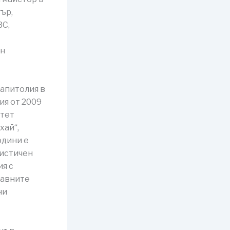
ър,
BC,
ен
Капитолия в
ия от 2009
ртет
хай“,
одини е
тистичен
ия с
жавните
ни