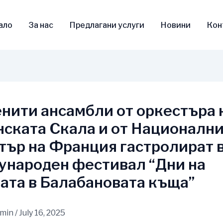
ало
За нас
Предлагани услуги
Новини
Кон
нити ансамбли от оркестъра 
ската Скала и от Националн
тър на Франция гастролират в
народен фестивал “Дни на
ата в Балабановата къща”
dmin
/
July 16, 2025