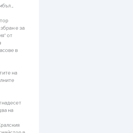
мбъл „
стор
збран е за
я“ от
в
асове в
тите на
елните
тнадесет
два на
Кралския
тмайстор в