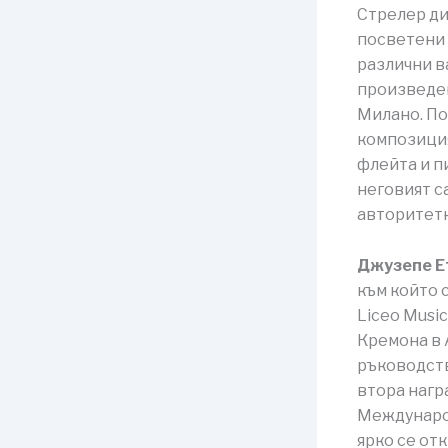
Стрелер ди
посветени 
различни в
произведен
Милано. По
композиция 
флейта и п
неговият с
авторитетн
Джузепе Е
към който 
Liceo Musi
Кремона в 
ръководств
втора нагр
Междунаро
ярко се от