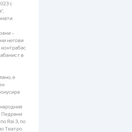
023 с
“,
кнати
рани –
ани негови
и контрабас
рабанист в
лано, е
ен
фокусира
ународния
е Педрани
о Rai 3, по
ло Театро