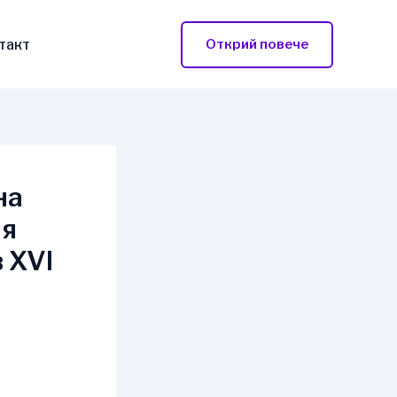
такт
Открий повече
на
ия
 XVI