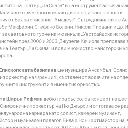
стите на Театър „Ла Скала“ и на инструменталния анса
 Записал е голям брой компактдискове, а напоследък и
ия от Бах за списание „Амадеус“. Сътрудничил си е с А
оби Макферин, Стефано Болани, Никола Пиовани и др. И
 за световното турне на мюзикъла „Уестсайдска истори
нстейн през 2000 и 2003. Джузепе Качиола преподава 
 на Театър „Ла Скала“ и води множество майсторски кл
вропа.
 Епископската базилика
ще музицира Ансамбъл “Солис
я оркестър на Франция”, съставен от водачите на отд
трунните инструменти в именития оркестър.
та Шарън Рофман
дебютира със солов концерт на шес
 Симфоничния оркестър на Ню Джърси и оттогава се ра
ждународна кариера като солист, камерен музикант,
стор и музикален педагог. Била е концертмайстор на 
 национален оркестър от 2017 до 2023 г. и гост-концер