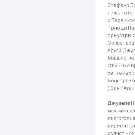
Стефано Бо
палката на
с Берлинск
Трио ди Па
оркестри, 
Оркестъра 
други. Джу
Милано, ка
От 2016 е 
септември 
Консервато
(„Сант’Агата
Джузепе К
максимален
дългогодиш
диригентст
солист – съ