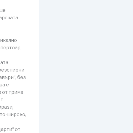
еше
гарската
зикално
епертоар,
ната
 безспирни
авъри“, без
ва е
а от трима
от
брази,
 по-широко,
дарти“ от