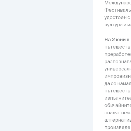
Международ
Фестивалът
удостоен с
култура и и
На 2 юни в
пътешестви
преработен
разпознава
универсалн
импровизир
да се намал
пътешестви
изпълнител
обичайните
свалят веч
алтернатив
произведен