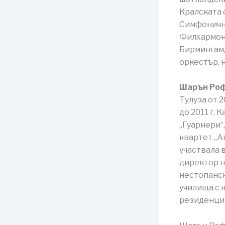
Кралската 
Симфонични
Филхармони
Бирмингам,
оркестър, 
Шарън Ро
Тулуза от 2
до 2011 г.
„Гуарнери“
квартет „А
участвала 
директор н
нестопанск
училища с 
резиденции