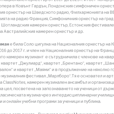
опера в Ковънт Гардън, Лондонския симфоничен оркест
я оркестър на Шведското радио, Филхармонията на B
ята на радио Франция, Симфоничния оркестър на град
 Шотландския камерен оркестър, Естонския фестивал
на Австралийския камерен оркестър и др.
фман
е била Соло цигулка на Националния оркестър на 
016 до 2017 г. и член на Националния оркестър на Франц
 Като камерен музикант е сътрудничила с членове на ква
, квартет „Джулиард“, квартет „Брентано“, квартет „Шан
валон“ и квартет „Маями“ и в продължение на няколко г
в музикалния фестивал „Марлборо“.Тя е основател и ар
а ClassNotes, камерен музикален ансамбъл и организац
а цел, посветена на запознаването на ученици от дър
класическата музика чрез интердисциплинарни училищ
 и онлайн учебни програми за ученици и публика.