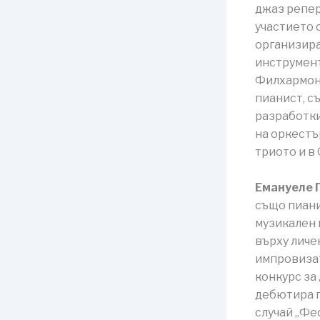
джаз репер
участието с
организира
инструмент
Филхармони
пианист, с
разработки
на оркестъ
триото и в 
Емануеле 
също пиани
музикален 
върху личе
импровизат
конкурс за
дебютира п
случай „Фе