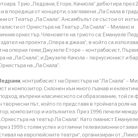
тоара. Трио „Педрани, Еторе, Качиола” дебютира през 2
и в поредица от концерти, озаглавени „Ла Скала в града
ни от Театър „Ла Скала“. Ансамбълът се състои от изтъ
алисти от Оркестъра на Театър „Ла Скала“ – Милано и
чния оркестър. Членовете на триото са: Емануеле Пед
ъздател на проекта „Опера в джаза“, в който са използв
 на оперни теми; Джузепе Еторе – контрабасист, Първ
ра на „Ла Скала”; и Джузепе Качола – перкусионист и ба
Оркестъра на „Ла Скала”.
Педрани
, контрабасист на Оркестъра на “Ла Скала” – Ми
ст и композитор. Склонен към много гъвкав и еклектич
подход, въпреки класическото си образование, той се 
н творчески път, който го представя в тройната роля на
ор, композитор и изпълнител. През 1996 печели межд
 „Оркестъра на театър Ла Скала“. Като пианист Емануел
рез 1999 с голям успех и отлични телевизионни отзиви п
стивал на европейските театри“, организиран от „Пико