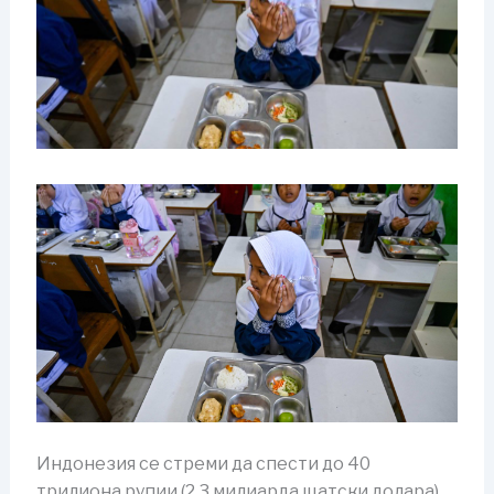
Индонезия се стреми да спести до 40
трилиона рупии (2,3 милиарда щатски долара),