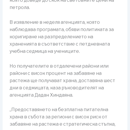
която доведе до скок на световните цени на
петрола.
В изявление в неделя агенцията, която
наблюдава програмата, обяви политиката за
коригиране на разпределението на
храненията в съответствие с петдневната
учебна седмица на учениците.
Но получателите в отдалечени райони или
райони с висок процент на забавяне на
растежа ще получават храна, доставяна шест
дни в седмицата, каза ръководителят на
агенцията Дадан Хиндаяна.
„Предоставянето на безплатна питателна
храна в събота за региони с висок риск от
забавяне на растежа е стратегическа стъпка,