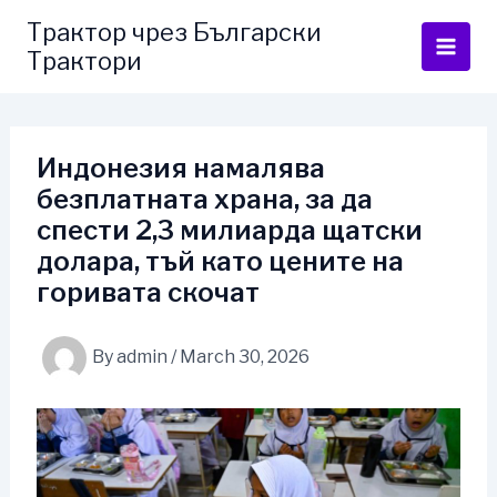
Skip
Трактор чрез Български
to
Трактори
content
Индонезия намалява
безплатната храна, за да
спести 2,3 милиарда щатски
долара, тъй като цените на
горивата скочат
By
admin
/
March 30, 2026