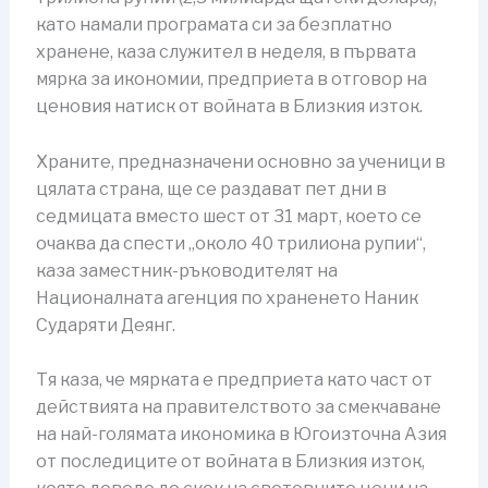
като намали програмата си за безплатно
хранене, каза служител в неделя, в първата
мярка за икономии, предприета в отговор на
ценовия натиск от войната в Близкия изток.
Храните, предназначени основно за ученици в
цялата страна, ще се раздават пет дни в
седмицата вместо шест от 31 март, което се
очаква да спести „около 40 трилиона рупии“,
каза заместник-ръководителят на
Националната агенция по храненето Наник
Сударяти Деянг.
Тя каза, че мярката е предприета като част от
действията на правителството за смекчаване
на най-голямата икономика в Югоизточна Азия
от последиците от войната в Близкия изток,