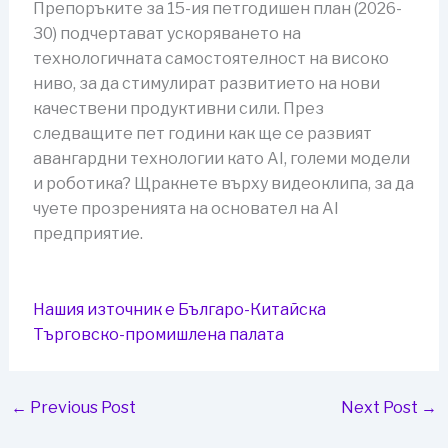
Препоръките за 15-ия петгодишен план (2026-
30) подчертават ускоряването на
технологичната самостоятелност на високо
ниво, за да стимулират развитието на нови
качествени продуктивни сили. През
следващите пет години как ще се развият
авангардни технологии като AI, големи модели
и роботика? Щракнете върху видеоклипа, за да
чуете прозренията на основател на AI
предприятие.
Нашия източник е Българо-Китайска
Търговско-промишлена палaта
←
Previous Post
Next Post
→