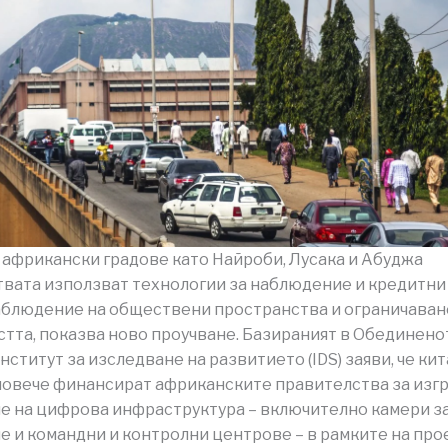
 африкански градове като Найроби, Лусака и Абуджа
вата използват технологии за наблюдение и кредитни
аблюдение на обществени пространства и ограничаван
тта, показва ново проучване. Базираният в Обединено
нститут за изследване на развитието (IDS) заяви, че ки
повече финансират африканските правителства за изг
 на цифрова инфраструктура – ​​включително камери з
 и командни и контролни центрове – в рамките на про