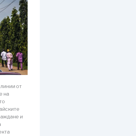
 линии от
е на
то
тайските
раждане и
а
екта