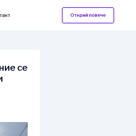
такт
Открий повече
ние се
и