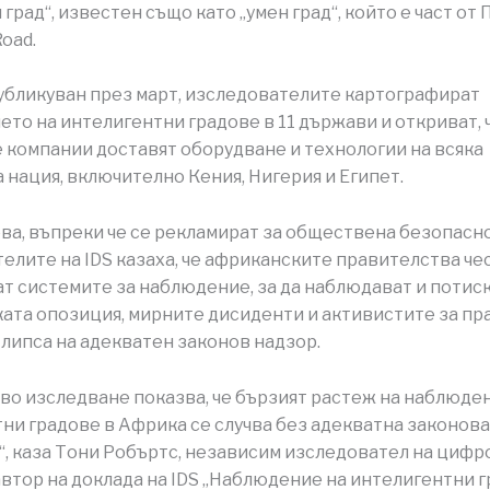
град“, известен също като „умен град“, който е част от
Road.
публикуван през март, изследователите картографират
то на интелигентни градове в 11 държави и откриват, 
 компании доставят оборудване и технологии на всяка
 нация, включително Кения, Нигерия и Египет.
ва, въпреки че се рекламират за обществена безопасно
елите на IDS казаха, че африканските правителства че
т системите за наблюдение, за да наблюдават и потис
ата опозиция, мирните дисиденти и активистите за пр
 липса на адекватен законов надзор.
во изследване показва, че бързият растеж на наблюде
ни градове в Африка се случва без адекватна законова
“, каза Тони Робъртс, независим изследовател на циф
автор на доклада на IDS „Наблюдение на интелигентни г