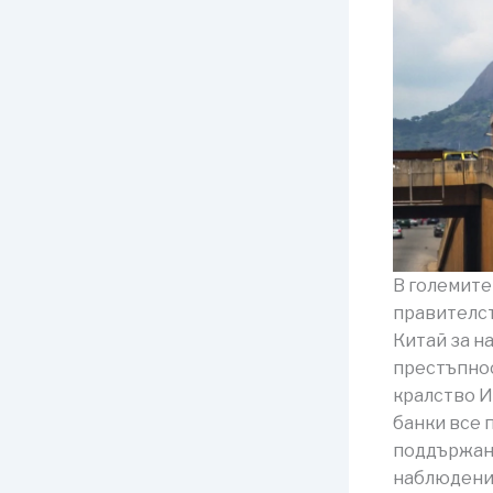
В големите
правителст
Китай за н
престъпнос
кралство И
банки все 
поддържане
наблюдение