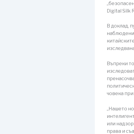
„безопасен 
Digital Silk 
В доклад, 
наблюдение
китайските
изследвана
Въпреки то
изследоват
пренасочва
политическ
човека при
„Нашето но
интелигент
или надзор
права и съ