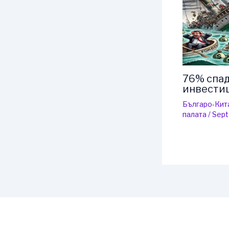
76% спад
инвести
Българо-Кит
палaта
/
Sept