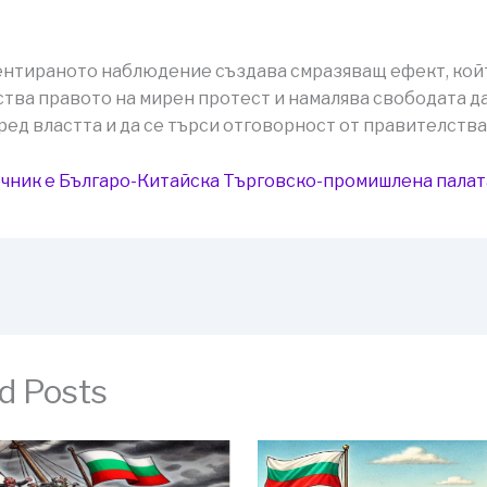
нтираното наблюдение създава смразяващ ефект, кой
тва правото на мирен протест и намалява свободата да
ред властта и да се търси отговорност от правителства
чник е Българо-Китайска Търговско-промишлена палaт
d Posts