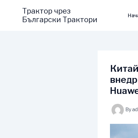
Skip
Трактор чрез
to
Нач
Български Трактори
content
Китай
внедр
Huawe
By
a