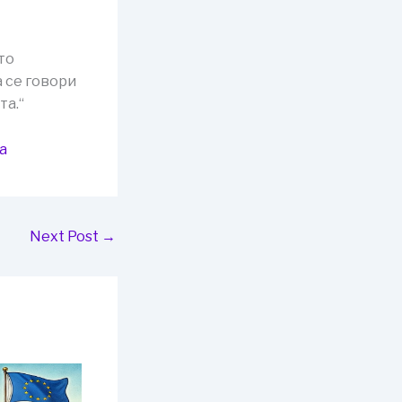
то
 се говори
та.“
а
Next Post
→