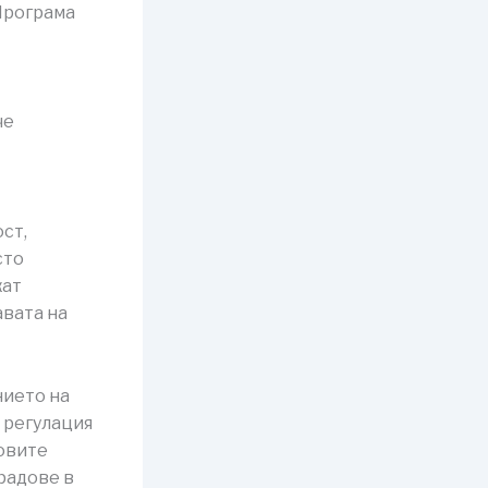
 Програма
че
ст,
сто
кат
авата на
нието на
 регулация
ровите
радове в