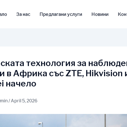
ало
За нас
Предлагани услуги
Новини
Кон
ската технология за наблюде
и в Африка със ZTE, Hikvision 
i начело
dmin
/
April 5, 2026