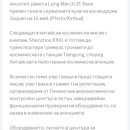
носител, ракета Long March 2F, бяха
преместени в сервизната кула на космодрума
Jiuquan на 16 май. [Photo/Xinhua]
Следващата китайска космическа мисия с
екипаж, Shenzhou XXIII, е готова да
транспортира трима астронавти до
космическата станция Tiangong, според
Китайската пилотирана космическа агенция.
Всички системи, участващи в предстоящата
мисия, участваха в съвместна репетиция,
организирана от Пекинския аерокосмически
контролен център в петък, завършвайки
функционални проверки на оборудването, се
казва в изявление на агенцията.
Оборудването, пуснато в центъра за