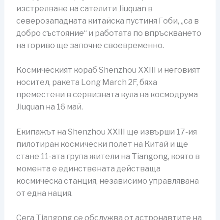
изстрелване на сателити Jiuquan в
северозападната китайска пустиня Гоби, „са в
добро състояние“ и работата по впръскването
на гориво ще започне своевременно.
Космическият кораб Shenzhou XXIII и неговият
носител, ракета Long March 2F, бяха
преместени в сервизната кула на космодрума
Jiuquan на 16 май.
Екипажът на Shenzhou XXIII ще извърши 17-ия
пилотиран космически полет на Китай и ще
стане 11-ата група жители на Tiangong, която в
момента е единствената действаща
космическа станция, независимо управлявана
от една нация.
Сега Tiangong се обслужва от астронавтите на