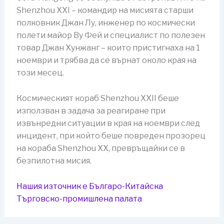
Shenzhou XXI – командир на мисията старши
полковник Джан Лу, инженер по космически
полети майор Ву Фей и специалист по полезен
товар Джан Хунжанг – които пристигнаха на 1
ноември и трябва да се върнат около края на
този месец.
Космическият кораб Shenzhou XXII беше
използван в задача за реагиране при
извънредни ситуации в края на ноември след
инцидент, при който беше повреден прозорец
на кораба Shenzhou XX, превръщайки се в
безпилотна мисия.
Нашия източник е Българо-Китайска
Търговско-промишлена палaта