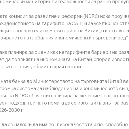
номически мониторинг и възможности за ранно преду
та комисия за развитие и реформи (NDRC) иска проучв
въздействието на тарифите на САЩ и за усъвършенств
щите показатели за мониторинг на Китай „в контекста
рирането на глобалния икономически и търговски ред“.
ака планира да оцени как нетарифните бариери на раз
ат да повлияят на икономиката на Китай, според извест
о на неговия уебсайт в края на юни.
ната банка до Министерството на търговията Китай ве
громна система за наблюдение на икономическото си з
сък на NDRC обаче сигнализира за желанието за по-ню
ен подход, тъй като помага да се изготви планът за ра
26-2030 г.
 да се наложи да има по -висока честота и по -способно