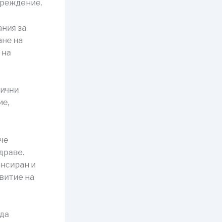
преждение.
ания за
ане на
 на
лични
ие,
че
драве.
ансиран и
звитие на
 да