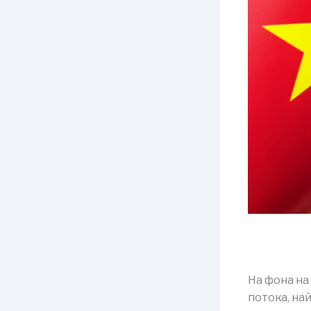
На фона на
потока, на