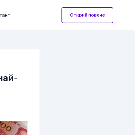
такт
Открий повече
най-