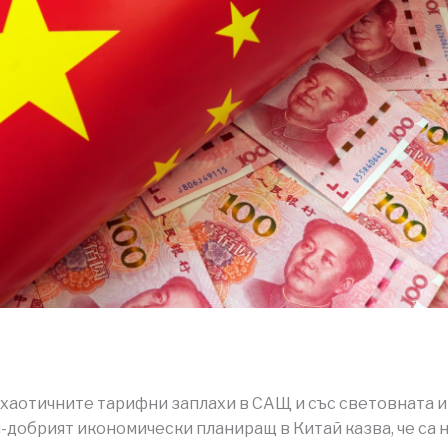
 хаотичните тарифни заплахи в САЩ и със световната 
й-добрият икономически планиращ в Китай казва, че са