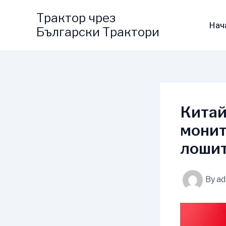
Skip
Трактор чрез
to
Нач
Български Трактори
content
Китай
монит
лошит
By
a