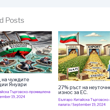
d Posts
 на чуждите
ции Януари
27% ръст на неуточн
износ за ЕС.
айска Търговско-промишлена
ember 19, 2024
Българо-Китайска Търговско
палaта
/
September 19, 2024