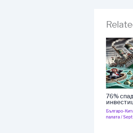
Relate
76% спад
инвести
Българо-Кит
палaта
/
Sept