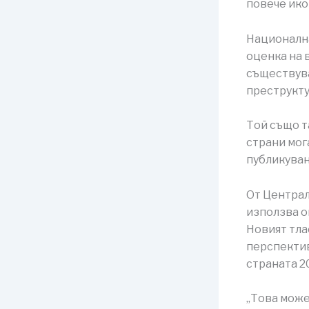
повече ико
Национална
оценка на 
съществува
преструкту
Той също т
страни мог
публикуван
От Централ
използва о
Новият тла
перспектив
страната 20
„Това може