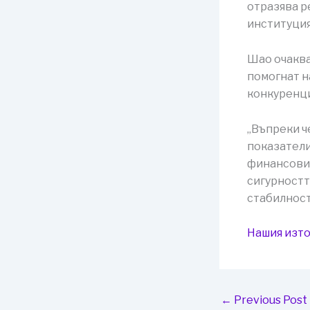
отразява р
институция
Шао очаква
помогнат н
конкуренци
„Въпреки ч
показатели
финансовия
сигурностт
стабилност“
Нашия изто
←
Previous Post