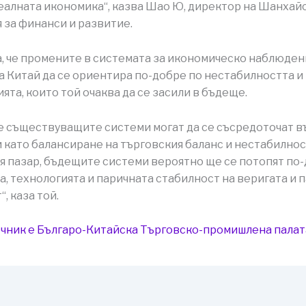
еалната икономика“, казва Шао Ю, директор на Шанхай
 за финанси и развитие.
, че промените в системата за икономическо наблюде
а Китай да се ориентира по-добре по нестабилността и
ята, които той очаква да се засили в бъдеще.
е съществуващите системи могат да се съсредоточат в
 като балансиране на търговския баланс и нестабилнос
 пазар, бъдещите системи вероятно ще се потопят по-
а, технологията и паричната стабилност на веригата и 
, каза той.
чник е Българо-Китайска Търговско-промишлена палaт