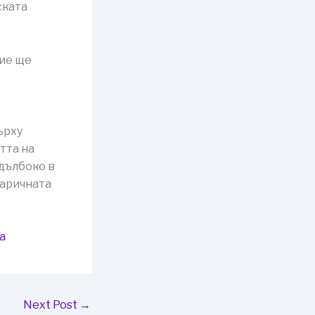
ската
ние ще
ърху
тта на
дълбоко в
паричната
а
Next Post
→