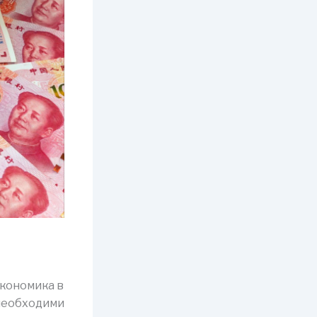
икономика в
 необходими