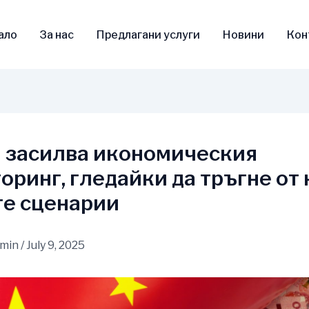
ало
За нас
Предлагани услуги
Новини
Кон
 засилва икономическия
оринг, гледайки да тръгне от 
е сценарии
dmin
/
July 9, 2025