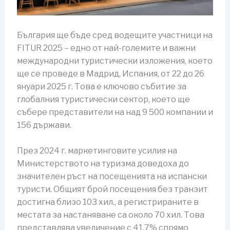
България ще бъде сред водещите участници на
FITUR 2025 – едно от най-големите и важни
международни туристически изложения, което
ще се проведе в Мадрид, Испания, от 22 до 26
януари 2025 г. Това е ключово събитие за
глобалния туристически сектор, което ще
събере представители на над 9 500 компании и
156 държави.
През 2024 г. маркетинговите усилия на
Министерството на туризма доведоха до
значителен ръст на посещенията на испански
туристи. Общият брой посещения без транзит
достигна близо 103 хил., а регистрираните в
местата за настаняване са около 70 хил. Това
представлява увеличение с 41,7% спрямо