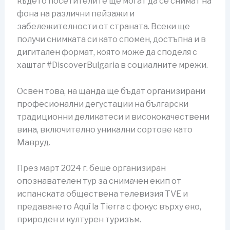
където посетителите ще могат да се снимат на
фона на различни пейзажи и
забележителности от страната. Всеки ще
получи снимката си като спомен, достъпна и в
дигитален формат, която може да споделя с
хаштаг #DiscoverBulgaria в социалните мрежи.
Освен това, на щанда ще бъдат организирани
професионални дегустации на български
традиционни деликатеси и висококачествени
вина, включително уникални сортове като
Мавруд.
През март 2024 г. беше организиран
опознавателен тур за снимачен екип от
испанската обществена телевизия TVE и
предаването Aquí la Tierra с фокус върху еко,
природен и културен туризъм.