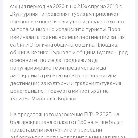
същия период на 2023 г. и с 21% спрямо 2019 г.
„Културният и градският туризъм привличат
все повече посетители у нас и доказателство
за това са именно испанските туристи. През
изминалата година водещи дестинации за тях
са били Столична община, община Пловдив,
община Велико Търново и община Бургас. Сред
основните цели е да продължим да
популяризираме тези предимства и да
затвърдим страната ни като предпочитана
дестинация за културни и градски пътувания
целогодишно“, подчерта министърът на
туризма Мирослав Боршош.
На предстоящото изложение FITUR 2025, на
българския щанд с площ от 150 кв. м. ще бъдат
представени културните и природни
забележителности, модерните инициативи за