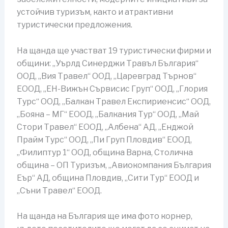
устойчив туризъм, както и атрактивни
туристически предложения.
На щанда ще участват 19 туристически фирми и
общини: „Уърлд Синерджи Травъл България“
ООД, „Вия Травел“ ООД, „Царевград Търнов“
ЕООД, „ЕН-Вижън Сървисис Груп“ ООД, „Глория
Турс“ ООД, „Балкан Травел Експириенсис“ ООД,
„Бояна – МГ“ ЕООД, „Балкания Тур“ ООД, „Май
Стори Травел“ ЕООД, „Албена“ АД, „Енджой
Прайм Турс“ ООД, „Пи Груп Пловдив“ ЕООД,
„Филиптур 1“ ООД, община Варна, Столична
община – ОП Туризъм, „Авиокомпания България
Еър“ АД, община Пловдив, „Сити Тур“ ЕООД и
„Съни Травел“ ЕООД.
На щанда на България ще има фото корнер,