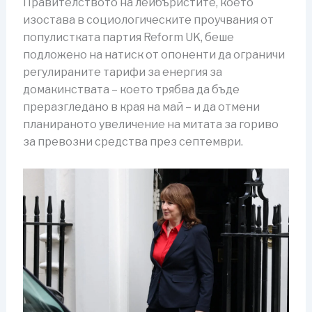
Правителството на лейбъристите, което
изостава в социологическите проучвания от
популистката партия Reform UK, беше
подложено на натиск от опоненти да ограничи
регулираните тарифи за енергия за
домакинствата – което трябва да бъде
преразгледано в края на май – и да отмени
планираното увеличение на митата за гориво
за превозни средства през септември.