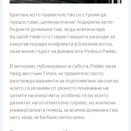
Британското правителство се стреми да
предостави „целенасочена“ подкрепа за по-
бедните домакинства, за да компенсира
въздействието от нарастващите разходи за
енергия поради конфликта в Близкия изток,
каза министърът на финансите Рейчъл Рийвс.
В интервю, публикувано в събота, Рийвс каза
пред вестник Times, че правителството
разглежда варианти за подпомагане на онези,
които са уязвими от рязкото покачване на
цените на енергията, особено тези, които
разчитат на отоплително гориво, но изключи
универсалната помощ за всички домакинства,
като каза, че би било непосилно.