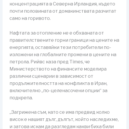
концентрацията в Северна Ирландия, където
почти половината от домакинствата разчитат
само на горивото.
Нафтата за отопление не е обхваната от
правителствените горни граници на цените на
енергията, оставяйки тези потребители по-
изложени на глобалните промени в цените на
петрола. Рийвс каза пред Times, че
Министерството на финансите моделира
различни сценарии в зависимост от
продължителността на конфликта в Иран,
включително „по-целенасочени опции“ за
подкрепа.
„Загрижена съм, като се има предвид колко
висок е нашият дълг, ‌дългът, който наследихме,
и затова искам да разгледам какви биха били