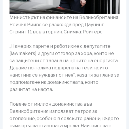
Министърът на финансите на Великобритания
Рейчъл Рийвс се разхожда пред Даунинг
Стрийт 11 във вторник. Снимка: Ройтерс
„Намерих парите и работихме с депутатите
[lawmakers] и други отговор за хора, които не
са защитени от тавана на цените на енергията.
Даваме по-голяма подкрепа на тези, които
наистина се нуждаят от нея“, каза тя за плана за
подпомагане на домакинствата, които
разчитат на нафта.
Повече от милион домакинства във
Великобритания използват петрол за
отопление, особено в селските райони, където
няма връзка с газовата мрежа. Най-висока е