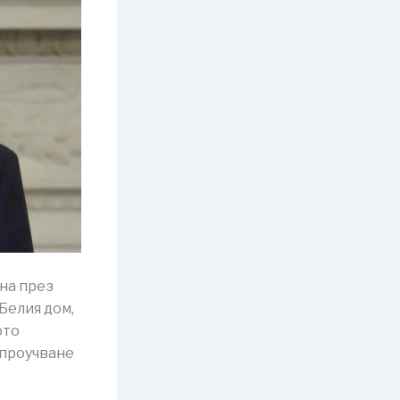
на през
 Белия дом,
ото
 проучване