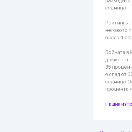
разходите 
седмица.
Рейтингът 
неговото п
около 40 п
Войната в 
длъжност, 
35 процент
е спад от 
седмица. О
процента м
Нашия изто