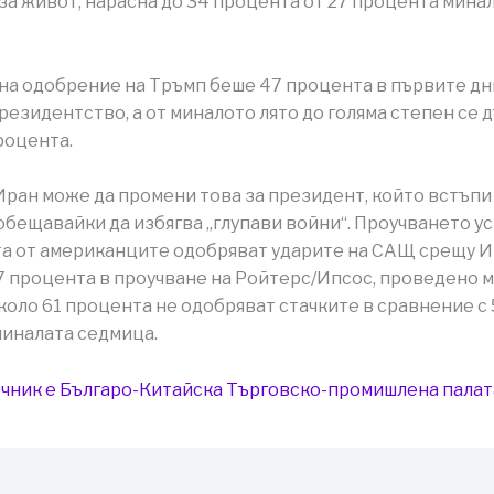
за живот, нарасна до 34 процента от 27 процента мина
на одобрение на Тръмп беше 47 процента в първите дн
резидентство, а от миналото лято до голяма степен се
роцента.
Иран може да промени това за президент, който встъпи
обещавайки да избягва „глупави войни“. Проучването ус
а от американците одобряват ударите на САЩ срещу И
37 процента в проучване на Ройтерс/Ипсос, проведено 
коло 61 процента не одобряват стачките в сравнение с 
иналата седмица.
чник е Българо-Китайска Търговско-промишлена палaт