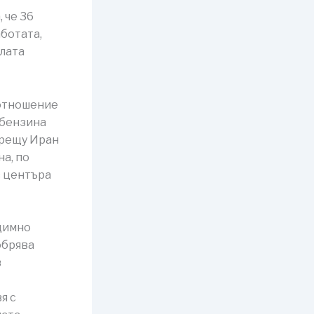
 че 36
ботата,
алата
 отношение
 бензина
срещу Иран
а, по
в центъра
димно
обрява
в
я с