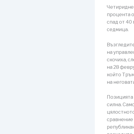
Четириднев
процента о
спад от 40
седмица.
Възгледите
на управле
скочиха, с
на 28 февр
който Тръм
на неговат
Позицията 
силна. Сам
цялостното
сравнение 
републикан