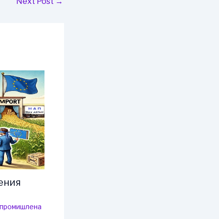
Next Post
→
ения
-промишлена