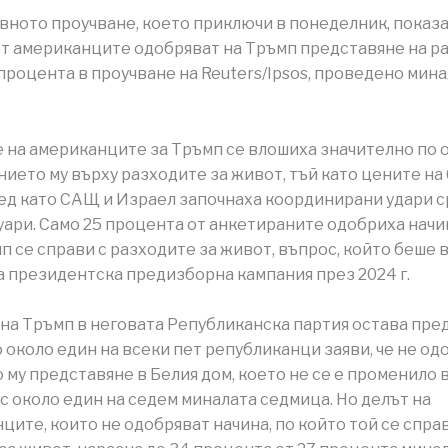
ното проучване, което приключи в понеделник, показа,
т американците одобряват на Тръмп представяне на ра
 процента в проучване на Reuters/Ipsos, проведено мин
 на американците за Тръмп се влошиха значително по
нието му върху разходите за живот, тъй като цените на
лед като САЩ и Израел започнаха координирани удари 
уари. Само 25 процента от анкетираните одобриха начин
п се справи с разходите за живот, въпрос, който беше 
а президентска предизборна кампания през 2024 г.
на Тръмп в неговата Републиканска партия остава пре
о около един на всеки пет републиканци заяви, че не од
 му представяне в Белия дом, което не се е променило 
с около един на седем миналата седмица. Но делът на
ците, които не одобряват начина, по който той се справ