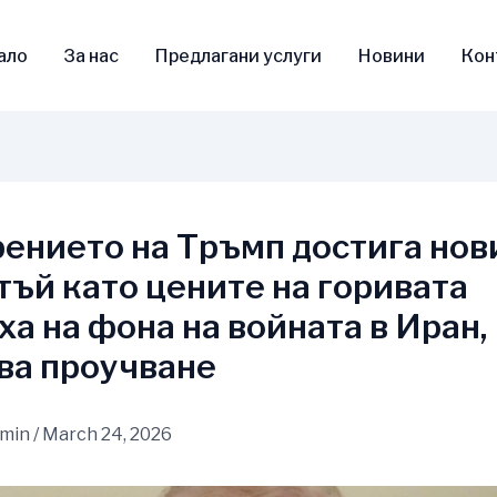
ало
За нас
Предлагани услуги
Новини
Кон
ението на Тръмп достига нов
 тъй като цените на горивата
ха на фона на войната в Иран,
ва проучване
dmin
/
March 24, 2026