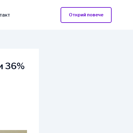
такт
Открий повече
и 36%