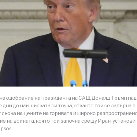
на одобрение на президента на САЩ Доналд Тръмп пад
 дни до най-ниската си точка, откакто той се завърна в
т скока на цените на горивата и широко разпространен
е на войната, която той започна срещу Иран, установи
Ipsos.