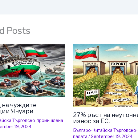
d Posts
 на чуждите
ции Януари
27% ръст на неуточн
износ за ЕС.
айска Търговско-промишлена
ember 19, 2024
Българо-Китайска Търговско
палaта
/
September 19, 2024