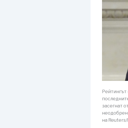
Рейтингът 
последните
засегнат о
неодобрени
на Reuters/