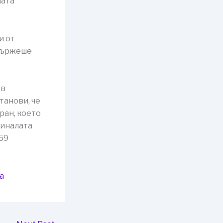
лата
и от
 държеше
 в
танови, че
ран, което
миналата
59
а