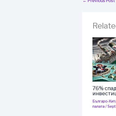
←
Previous Post
Relate
76% спад
инвести
Българо-Кит
палaта
/
Sept