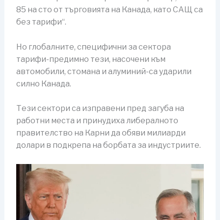
85 на сто от търговията на Канада, като САЩ са
без тарифи“.
Но глобалните, специфични за сектора
тарифи-предимно тези, насочени към
автомобили, стомана и алуминий-са ударили
силно Канада.
Тези сектори са изправени пред загуба на
работни места и принудиха либералното
правителство на Карни да обяви милиарди
долари в подкрепа на борбата за индустриите.