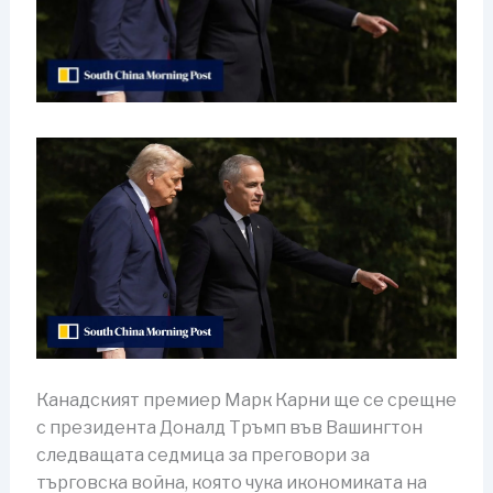
Канадският премиер Марк Карни ще се срещне
с президента Доналд Тръмп във Вашингтон
следващата седмица за преговори за
търговска война, която чука икономиката на