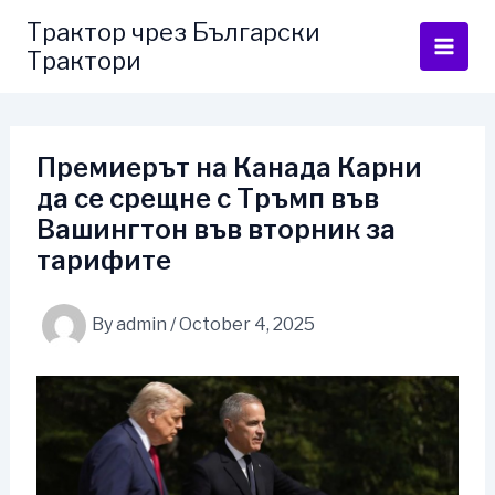
Skip
Трактор чрез Български
to
Трактори
content
Премиерът на Канада Карни
да се срещне с Тръмп във
Вашингтон във вторник за
тарифите
By
admin
/
October 4, 2025