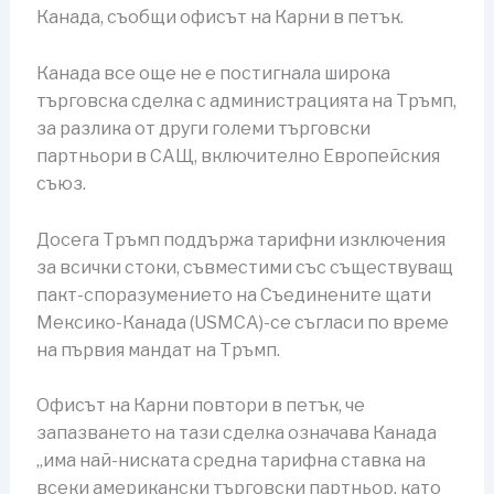
Канада, съобщи офисът на Карни в петък.
Канада все още не е постигнала широка
търговска сделка с администрацията на Тръмп,
за разлика от други големи търговски
партньори в САЩ, включително Европейския
съюз.
Досега Тръмп поддържа тарифни изключения
за всички стоки, съвместими със съществуващ
пакт-споразумението на Съединените щати
Мексико-Канада (USMCA)-се съгласи по време
на първия мандат на Тръмп.
Офисът на Карни повтори в петък, че
запазването на тази сделка означава Канада
„има най-ниската средна тарифна ставка на
всеки американски търговски партньор, като