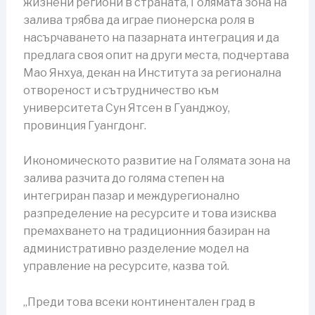
жизнени региони в страната, Голямата зона на
залива трябва да играе пионерска роля в
насърчаването на пазарната интеграция и да
предлага своя опит на други места, подчертава
Мао Янхуа, декан на Института за регионална
отвореност и сътрудничество към
университета Сун Ятсен в Гуанджоу,
провинция Гуангдонг.
Икономическото развитие на Голямата зона на
залива разчита до голяма степен на
интегриран пазар и междурегионално
разпределение на ресурсите и това изисква
премахването на традиционния базиран на
административно разделение модел на
управление на ресурсите, казва той.
„Преди това всеки континентален град в