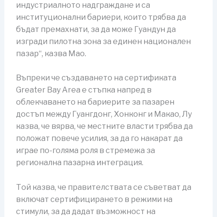
индустриалното надграждане и са
институционални бариери, които трябва да
бъдат премахнати, за да може Гуандун да
изгради пилотна зона за единен национален
пазар“, казва Мао.
Въпреки че създаването на сертификата
Greater Bay Area е стъпка напред в
облекчаването на бариерите за пазарен
достъп между Гуангдонг, Хонконг и Макао, Лу
казва, че вярва, че местните власти трябва да
положат повече усилия, за да го накарат да
играе по-голяма роля в стремежа за
регионална пазарна интеграция.
Той казва, че правителствата се съветват да
включат сертифицирането в режими на
стимули, за да дадат възможност на