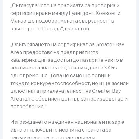
„Съгласуването на правилата за проверка и
сертифициране между Гуангдонг, Хонконг и
Макао ще подобри „меката свързаност“ в
клъстера от 11 града“, казва той.
„Осигуряването на сертификат за Greater Bay
Area предоставя на предприятията
квалификация за достъп до пазарите както в
континенталната част, така и в двете SARs
едновременно. Това не само ще повиши
тяхната конкурентоспособност, но и ще засили
цялостната привлекателност на Greater Bay
Area като обединен център за производство и
потребление.“
Изграждането на единен национален пазар е
една от ключовите мерки на страната за
насърчаване на по-справедлива и