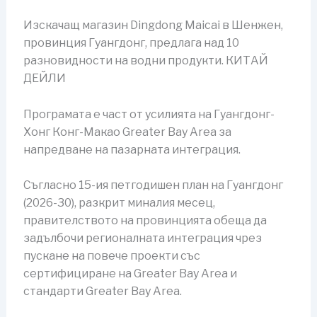
Изскачащ магазин Dingdong Maicai в Шенжен,
провинция Гуангдонг, предлага над 10
разновидности на водни продукти. КИТАЙ
ДЕЙЛИ
Програмата е част от усилията на Гуангдонг-
Хонг Конг-Макао Greater Bay Area за
напредване на пазарната интеграция.
Съгласно 15-ия петгодишен план на Гуангдонг
(2026-30), разкрит миналия месец,
правителството на провинцията обеща да
задълбочи регионалната интеграция чрез
пускане на повече проекти със
сертифициране на Greater Bay Area и
стандарти Greater Bay Area.