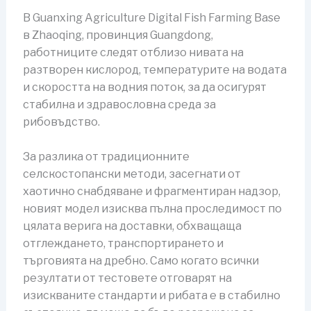
В Guanxing Agriculture Digital Fish Farming Base
в Zhaoqing, провинция Guangdong,
работниците следят отблизо нивата на
разтворен кислород, температурите на водата
и скоростта на водния поток, за да осигурят
стабилна и здравословна среда за
рибовъдство.
За разлика от традиционните
селскостопански методи, засегнати от
хаотично снабдяване и фрагментиран надзор,
новият модел изисква пълна проследимост по
цялата верига на доставки, обхващаща
отглеждането, транспортирането и
търговията на дребно. Само когато всички
резултати от тестовете отговарят на
изискваните стандарти и рибата е в стабилно