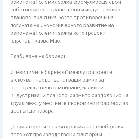
района на Големия залив формулираше свои
собствени пространствени и индустриални
планове, практика, която противоречи на
логиката на икономическото развитие на
района на Големия залив като градски
клъстер“, казва Мао.
Разбиване на бариери
„Невидимите бариери“ между градовете
включват несъответстващи рамки за
пространствено планиране, излишни
индустриални планове, размито разделение на
труда между местните икономики и бариери за
достъп до пазара.
„Такива препятствия ограничават свободния
поток от производствени фактори и