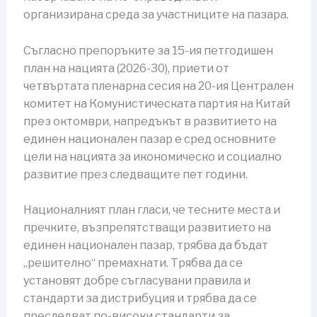
организирана среда за участниците на пазара.
Съгласно препоръките за 15-ия петгодишен
план на нацията (2026-30), приети от
четвъртата пленарна сесия на 20-ия Централен
комитет на Комунистическата партия на Китай
през октомври, напредъкът в развитието на
единен национален пазар е сред основните
цели на нацията за икономическо и социално
развитие през следващите пет години.
Националният план гласи, че тесните места и
пречките, възпрепятстващи развитието на
единен национален пазар, трябва да бъдат
„решително“ премахнати. Трябва да се
установят добре съгласувани правила и
стандарти за дистрибуция и трябва да се
преследват по-високи стандарти за