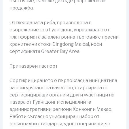
състояние, тя може да бъде разрешена за
продажба.
Отглежданата риба, произведена в
съоръжението в Гуангдонг, управлявано от
платформата за електронна търговия с пресни
хранителни стоки Dingdong Maicai, носи
сертификата Greater Bay Area.
Трипазарен паспорт
Сертифицирането е първокласна инициатива
за осигуряване на качество, стартирана от
сертифициращи органи и други участници на
пазара от Гуангдонг и специалните
административни региони Хонконг и Макао.
Работи съгласно унифициран набор от
регионални стандарти, удостоверяващи, че