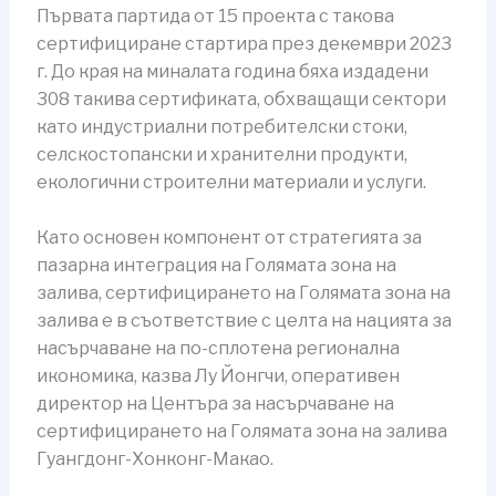
Първата партида от 15 проекта с такова
сертифициране стартира през декември 2023
г. До края на миналата година бяха издадени
308 такива сертификата, обхващащи сектори
като индустриални потребителски стоки,
селскостопански и хранителни продукти,
екологични строителни материали и услуги.
Като основен компонент от стратегията за
пазарна интеграция на Голямата зона на
залива, сертифицирането на Голямата зона на
залива е в съответствие с целта на нацията за
насърчаване на по-сплотена регионална
икономика, казва Лу Йонгчи, оперативен
директор на Центъра за насърчаване на
сертифицирането на Голямата зона на залива
Гуангдонг-Хонконг-Макао.