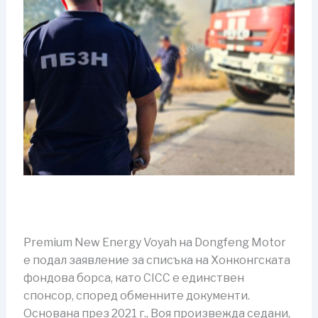
Premium New Energy Voyah на Dongfeng Motor
е подал заявление за списъка на Хонконгската
фондова борса, като CICC е единствен
спонсор, според обменните документи.
Основана през 2021 г., Воя произвежда седани,