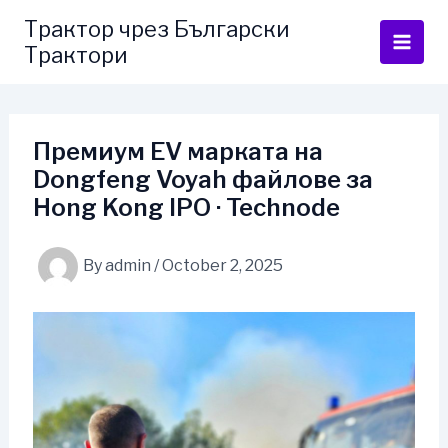
Skip
Трактор чрез Български
to
Трактори
content
Премиум EV марката на
Dongfeng Voyah файлове за
Hong Kong IPO · Technode
By
admin
/
October 2, 2025