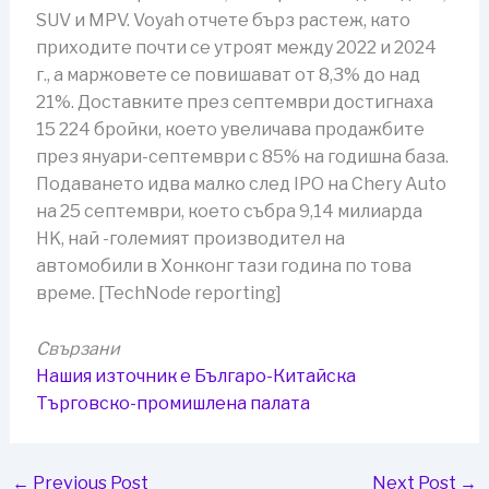
SUV и MPV. Voyah отчете бърз растеж, като
приходите почти се утроят между 2022 и 2024
г., а маржовете се повишават от 8,3% до над
21%. Доставките през септември достигнаха
15 224 бройки, което увеличава продажбите
през януари-септември с 85% на годишна база.
Подаването идва малко след IPO на Chery Auto
на 25 септември, което събра 9,14 милиарда
HK, най -големият производител на
автомобили в Хонконг тази година по това
време. [TechNode reporting]
Свързани
Нашия източник е Българо-Китайска
Търговско-промишлена палaта
←
Previous Post
Next Post
→