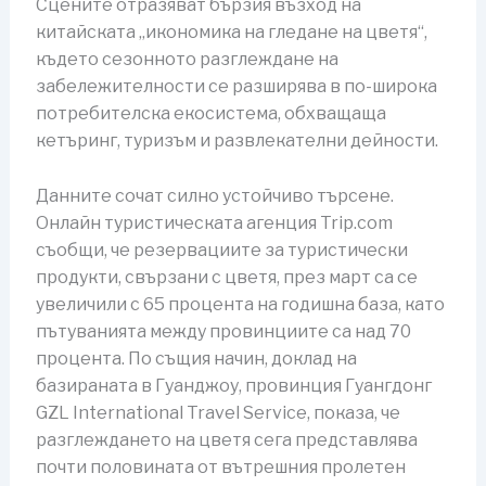
Сцените отразяват бързия възход на
китайската „икономика на гледане на цветя“,
където сезонното разглеждане на
забележителности се разширява в по-широка
потребителска екосистема, обхващаща
кетъринг, туризъм и развлекателни дейности.
Данните сочат силно устойчиво търсене.
Онлайн туристическата агенция Trip.com
съобщи, че резервациите за туристически
продукти, свързани с цветя, през март са се
увеличили с 65 процента на годишна база, като
пътуванията между провинциите са над 70
процента. По същия начин, доклад на
базираната в Гуанджоу, провинция Гуангдонг
GZL International Travel Service, показа, че
разглеждането на цветя сега представлява
почти половината от вътрешния пролетен