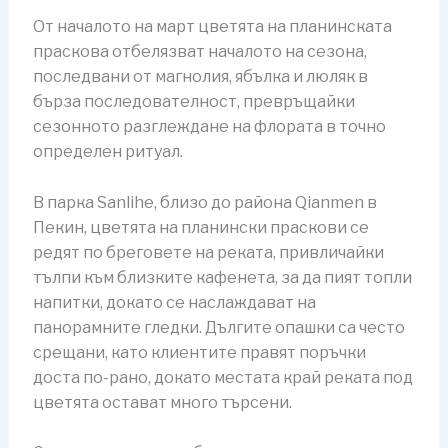
От началото на март цветята на планинската
праскова отбелязват началото на сезона,
последвани от магнолия, ябълка и люляк в
бърза последователност, превръщайки
сезонното разглеждане на флората в точно
определен ритуал.
В парка Sanlihe, близо до района Qianmen в
Пекин, цветята на планински праскови се
редят по бреговете на реката, привличайки
тълпи към близките кафенета, за да пият топли
напитки, докато се наслаждават на
панорамните гледки. Дългите опашки са често
срещани, като клиентите правят поръчки
доста по-рано, докато местата край реката под
цветята остават много търсени.