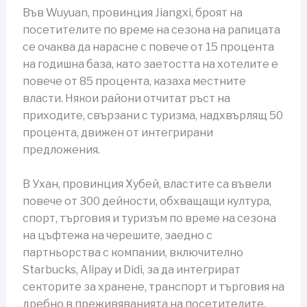
Във Wuyuan, провинция Jiangxi, броят на
посетителите по време на сезона на рапицата
се очаква да нарасне с повече от 15 процента
на годишна база, като заетостта на хотелите е
повече от 85 процента, казаха местните
власти. Някои райони отчитат ръст на
приходите, свързани с туризма, надхвърлящ 50
процента, движен от интегрирани
предложения.
В Ухан, провинция Хубей, властите са въвели
повече от 300 дейности, обхващащи култура,
спорт, търговия и туризъм по време на сезона
на цъфтежа на черешите, заедно с
партньорства с компании, включително
Starbucks, Alipay и Didi, за да интегрират
секторите за хранене, транспорт и търговия на
дребно в преживяванията на посетителите.