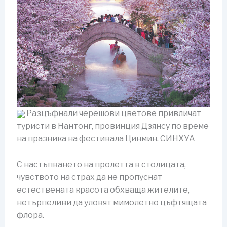
Разцъфнали черешови цветове привличат
туристи в Нантонг, провинция Дзянсу по време
на празника на фестивала Цинмин. СИНХУА
С настъпването на пролетта в столицата,
чувството на страх да не пропуснат
естествената красота обхваща жителите,
нетърпеливи да уловят мимолетно цъфтящата
флора.