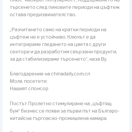
търсенето след пиковите периоди на цъфтеж
остава предизвикателство.
„Разчитането само на кратки периоди на
цъфтеж не е устойчиво. Ключът е да
интегрираме гледането на цветя с други
сектори и да разработим свързани продукти,
за да стабилизираме търсенето“, каза Ву.
Благодарение на chinadaily.com.cn
Моля, посетете:
Нашият спонсор
Постът Пролетно стимулиране на „цъфтящ
бум“ бизнес се появи за първи път на Българо-
китайска търговско-промишлена камара.