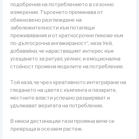
подобрения на потреблението в сезонно
измерение. Търсенето преминава от
обикновено разглеждане на
забележителности към потапящи
преживявания и от краткосрочни пикове към
по-дългосрочна ангажираност“, каза Уей,
добавяйки, че нарастващият интерес към
усещането за ритуал, уелнес и емоционална
стойност променя моделите на потребление.
Той каза, че чрез креативното интегриране на
гледането на цветя с къмпинга и пазарите,
местните власти успешно разширяват и
удължават веригата на потребление.
В някои дестинации тази промяна вече се
превръща в осезаем растеж.