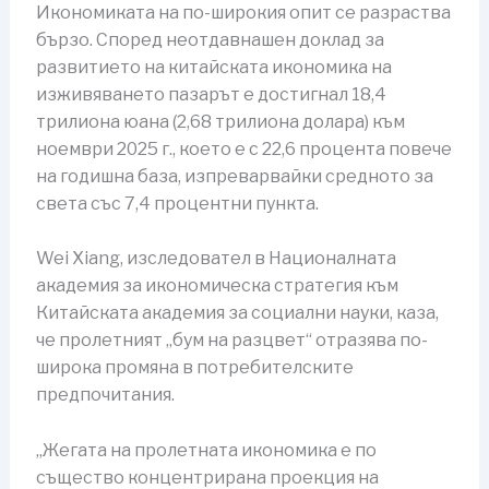
Икономиката на по-широкия опит се разраства
бързо. Според неотдавнашен доклад за
развитието на китайската икономика на
изживяването пазарът е достигнал 18,4
трилиона юана (2,68 трилиона долара) към
ноември 2025 г., което е с 22,6 процента повече
на годишна база, изпреварвайки средното за
света със 7,4 процентни пункта.
Wei Xiang, изследовател в Националната
академия за икономическа стратегия към
Китайската академия за социални науки, каза,
че пролетният „бум на разцвет“ отразява по-
широка промяна в потребителските
предпочитания.
„Жегата на пролетната икономика е по
същество концентрирана проекция на