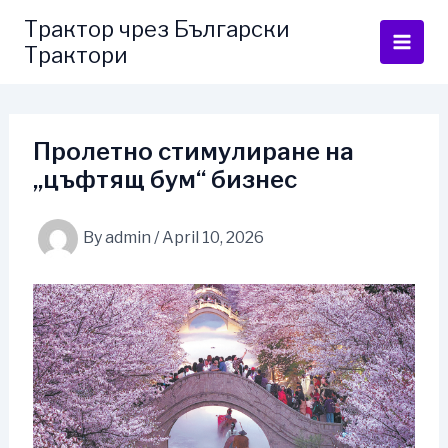
Skip
Трактор чрез Български
to
Трактори
content
Пролетно стимулиране на
„цъфтящ бум“ бизнес
By
admin
/
April 10, 2026