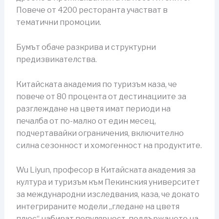
Повече от 4200 ресторанта участват в
тематични промоции.
Бумът обаче разкрива и структурни
предизвикателства.
Китайската академия по туризъм каза, че
повече от 80 процента от дестинациите за
разглеждане на цветя имат периоди на
печалба от по-малко от един месец,
подчертавайки ограничения, включително
силна сезонност и хомогенност на продуктите.
Wu Liyun, професор в Китайската академия за
култура и туризъм към Пекинския университет
за международни изследвания, каза, че докато
интегрираните модели „гледане на цветя
плюс“ набират популярност, поддържането на