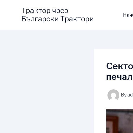
Skip
Трактор чрез
to
Нач
Български Трактори
content
Секто
печал
By
a