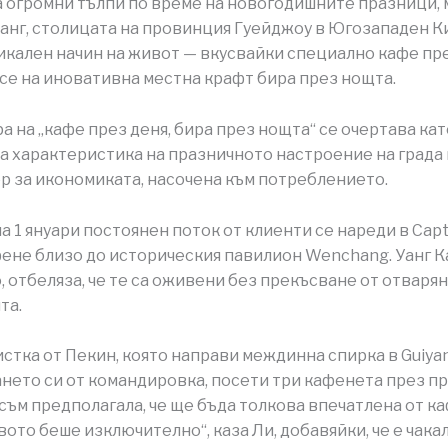
 огромни тълпи по време на новогодишните празници,
йанг, столицата на провинция Гуейджоу в Югозападен К
икален начин на живот — вкусвайки специално кафе пре
се на иновативна местна крафт бира през нощта.
ра на „кафе през деня, бира през нощта“ се очертава кат
 характеристика на празничното настроение на града 
р за икономиката, насочена към потреблението.
а 1 януари постоянен поток от клиенти се нареди в Capt
ене близо до историческия павилион Wenchang. Уанг К
, отбеляза, че те са оживени без прекъсване от отварян
та.
уристка от Пекин, която направи междинна спирка в Guiya
нето си от командировка, посети три кафенета през пр
 съм предполагала, че ще бъда толкова впечатлена от к
вото беше изключително“, каза Ли, добавяйки, че е чака