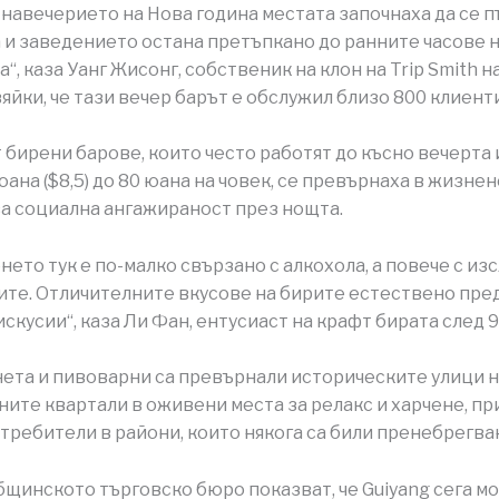
В навечерието на Нова година местата започнаха да се 
са и заведението остана претъпкано до ранните часове н
“, каза Уанг Жисонг, собственик на клон на Trip Smith на
вяйки, че тази вечер барът е обслужил близо 800 клиенти
 бирени барове, които често работят до късно вечерта 
юана ($8,5) до 80 юана на човек, се превърнаха в жизн
а социална ангажираност през нощта.
енето тук е по-малко свързано с алкохола, а повече с и
ите. Отличителните вкусове на бирите естествено пр
скусии“, каза Ли Фан, ентусиаст на крафт бирата след 9
ета и пивоварни са превърнали историческите улици н
ите квартали в оживени места за релакс и харчене, п
требители в райони, които някога са били пренебрегва
бщинското търговско бюро показват, че Guiyang сега мо