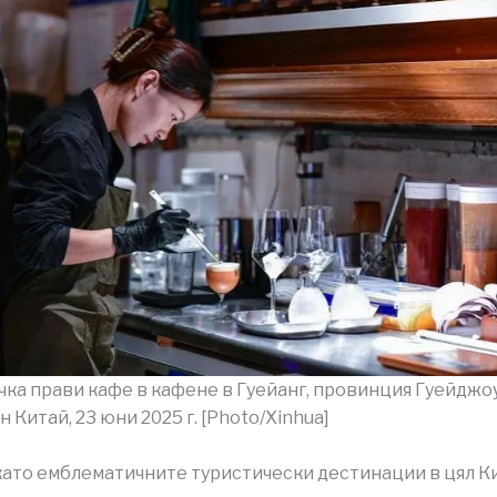
ка прави кафе в кафене в Гуейанг, провинция Гуейджоу
Китай, 23 юни 2025 г. [Photo/Xinhua]
ато емблематичните туристически дестинации в цял К