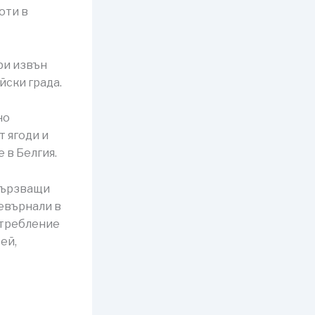
оти в
ри извън
йски града.
но
т ягоди и
 в Белгия.
свързващи
ревърнали в
отребление
ей,