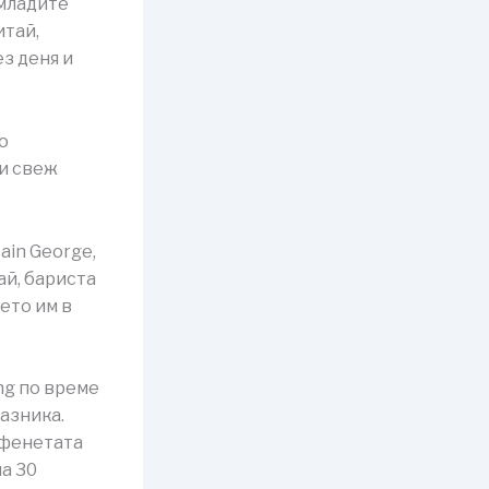
 младите
итай,
з деня и
о
и свеж
ain George,
ай, бариста
ето им в
ng по време
азника.
афенетата
ла 30