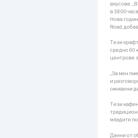
вкусове. „
в 18:00 ча
Нова година
Road, доба
Тези крафт
средно 60 
центрове з
„За мен пи
и разговор
оживени ди
Тези кафен
традиционн
младите по
Данни от о