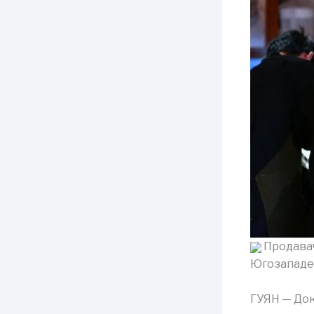
Продавач
Югозападен 
ГУЯН — Док