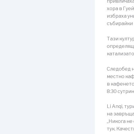
привличаха
хора в Гуе
избраха ун
събирайки 
Тази култу
определяща
катализато
Следобед н
местно каф
в кафенето
8:30 сутрин
Li Anqi, т
на завръща
„Никога не
тук. Качест