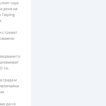
пълнят още
а деня на
 Taiping
.
и струват
еноважни
зследването
едизвикват
0-те.
а града и
ривличайки
ни.
же да се