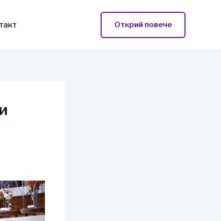
такт
Открий повече
и