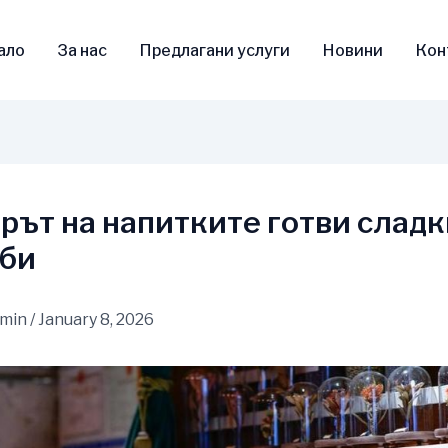
ало
За нас
Предлагани услуги
Новини
Кон
рът на напитките готви сладк
би
dmin
/
January 8, 2026