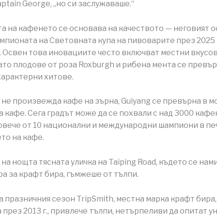
ptain George, „но си заслужаваше.“
а на кафенето се основава на качеството — неговият 
мпионата на Световната купа на пивоварите през 2025 г
 Освен това иновациите често включват местни вкусо
ато плодове от роза Roxburgh и рибена мента се превър
характерни хитове.
 не произвежда кафе на зърна, Guiyang се превърна в 
а кафе. Сега градът може да се похвали с над 3000 кафе
овече от 10 национални и международни шампиони в пе
то на кафе.
на нощта тясната уличка на Taiping Road, където се нам
ра за крафт бира, гъмжеше от тълпи.
а празничния сезон TripSmith, местна марка крафт бира,
 през 2013 г., привлече тълпи, нетърпеливи да опитат у