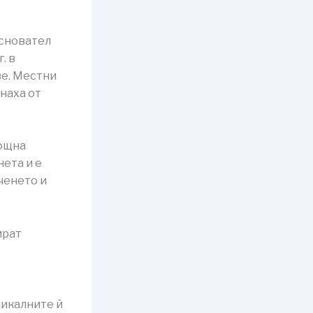
основател
. в
ве. Местни
наха от
мощна
нета и е
ченето и
ират
никалните й