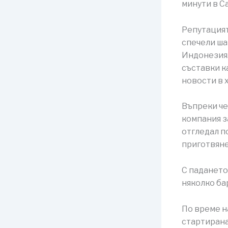
минути в Ca
Репутацият
спечели ша
Индонезия.
съставки к
новости в 
Въпреки че
компания з
отгледал п
приготвяне
С падането 
няколко ба
По време н
стартирана