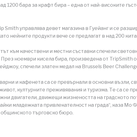
ад 1200 бара за крафт бира – една от най-високите гъст
ip Smith управлява девет магазина в Гуейанг и се разши
като нейните продукти вече се предлагат в над 200 кита
ът към качествени и местни съставки спечели светов
 През ноември кисела бира, произведена от TripSmith о
ейджоу, спечели златен медал на Brussels Beer Challenge
варни и кафенета са се превърнали в основни възли, 
живот, културните преживявания и туризма. Те са се п
жни двигатели, движещи жизнеността на градското п
айки младежката привлекателност на града“, каза Мо Ф
 общинското търговско бюро.