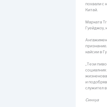
похвали с н
Китай.
Марката Tr
Гуейджоу, 
Ангажимент
признание.
кайсии в Гу
„Тези пиво
социалния 
жизненова
и подобряв
служител в
Синхуа