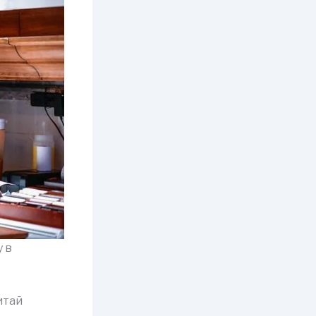
 в
итай