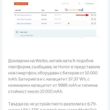
Докладчик на Weibo, китайската X-подобна
платформа, съобщава, че Honor е представила
нов смартфон, оборудван с батерия от 10 000
mAh. Батерията е с капацитет 37,37 Wh, с
номинален капацитет от 9886 mAh и типична
стойност около 10 000 mAh.
Твърди се, че устройството разполага с 6,79-