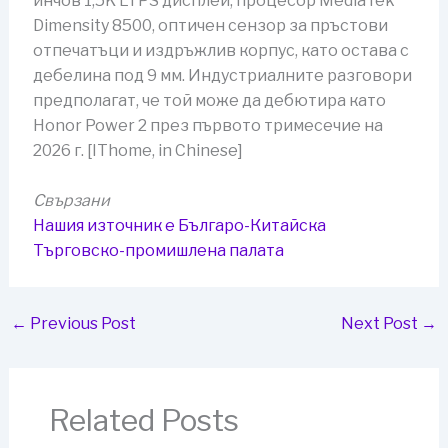
инчов 1,5K LTPS дисплей, процесор MediaTek
Dimensity 8500, оптичен сензор за пръстови
отпечатъци и издръжлив корпус, като остава с
дебелина под 9 мм. Индустриалните разговори
предполагат, че той може да дебютира като
Honor Power 2 през първото тримесечие на
2026 г. [IThome, in Chinese]
Свързани
Нашия източник е Българо-Китайска
Търговско-промишлена палaта
←
Previous Post
Next Post
→
Related Posts