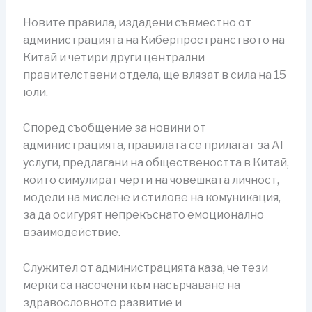
Новите правила, издадени съвместно от
администрацията на Киберпространството на
Китай и четири други централни
правителствени отдела, ще влязат в сила на 15
юли.
Според съобщение за новини от
администрацията, правилата се прилагат за AI
услуги, предлагани на обществеността в Китай,
които симулират черти на човешката личност,
модели на мислене и стилове на комуникация,
за да осигурят непрекъснато емоционално
взаимодействие.
Служител от администрацията каза, че тези
мерки са насочени към насърчаване на
здравословното развитие и