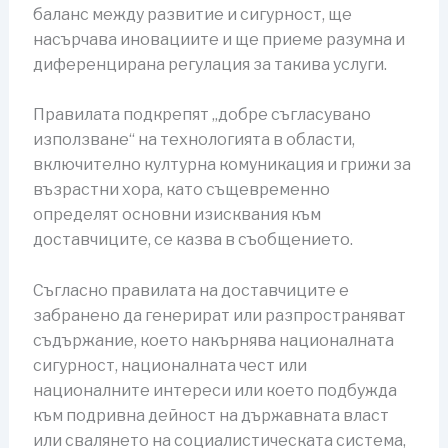
баланс между развитие и сигурност, ще
насърчава иновациите и ще приеме разумна и
диференцирана регулация за такива услуги.
Правилата подкрепят „добре съгласувано
използване“ на технологията в области,
включително културна комуникация и грижи за
възрастни хора, като същевременно
определят основни изисквания към
доставчиците, се казва в съобщението.
Съгласно правилата на доставчиците е
забранено да генерират или разпространяват
съдържание, което накърнява националната
сигурност, националната чест или
националните интереси или което подбужда
към подривна дейност на държавната власт
или свалянето на социалистическата система,