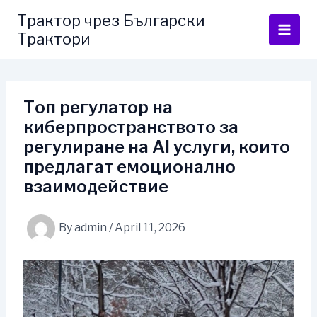
Skip
Трактор чрез Български
to
Трактори
content
Топ регулатор на
киберпространството за
регулиране на AI услуги, които
предлагат емоционално
взаимодействие
By
admin
/
April 11, 2026