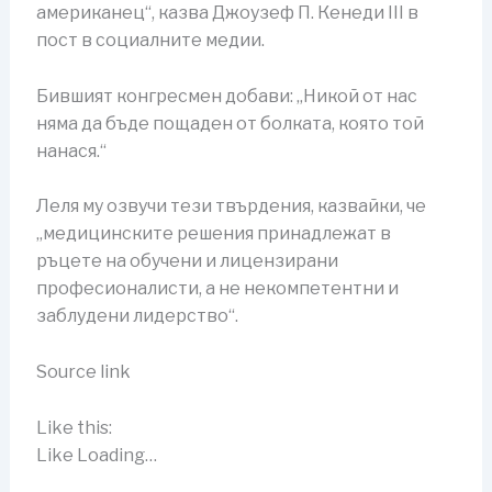
американец“, казва Джоузеф П. Кенеди III в
пост в социалните медии.
Бившият конгресмен добави: „Никой от нас
няма да бъде пощаден от болката, която той
нанася.“
Леля му озвучи тези твърдения, казвайки, че
„медицинските решения принадлежат в
ръцете на обучени и лицензирани
професионалисти, а не некомпетентни и
заблудени лидерство“.
Source link
Like this:
Like Loading…