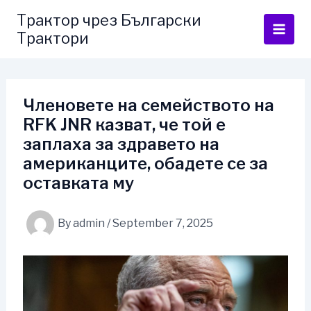
Skip
Трактор чрез Български
to
Трактори
content
Членовете на семейството на
RFK JNR казват, че той е
заплаха за здравето на
американците, обадете се за
оставката му
By
admin
/
September 7, 2025