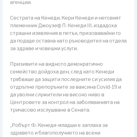
агенции.
Сестрата на Кенеди, Кери Кенеди и неговият
племенник Джоузеф П. Кенеди III, издадоха
страшни изявления в петък, призовавайки го
да подаде оставка като ръководител на отдела
за здраве и човешки услуги.
Призивите на видното демократично
семейство дойдоха ден, след като Кенеди
трябваше да защити последните си усилия да
отдръпне препоръките за ваксина Covid-19 и
да уволни служители на високо ниво в
Центровете за контрол на заболяванията на
тричасово изслушване в Сената.
„Робърт Ф. Кенеди-младши е заплаха за
здравето и благополучието на всеки