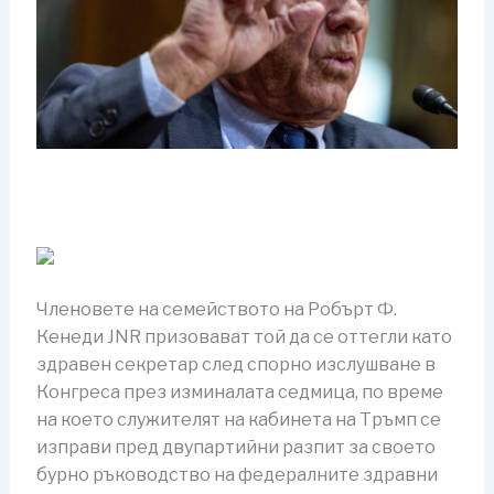
Членовете на семейството на Робърт Ф.
Кенеди JNR призовават той да се оттегли като
здравен секретар след спорно изслушване в
Конгреса през изминалата седмица, по време
на което служителят на кабинета на Тръмп се
изправи пред двупартийни разпит за своето
бурно ръководство на федералните здравни