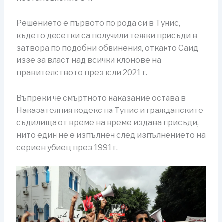
Решението е първото по рода си в Тунис,
където десетки са получили тежки присъди в
затвора по подобни обвинения, откакто Саид
иззе за власт над всички клонове на
правителството през юли 2021 г.
Въпреки че смъртното наказание остава в
Наказателния кодекс на Тунис и гражданските
съдилища от време на време издава присъди,
нито един не е изпълнен след изпълнението на
сериен убиец през 1991 г.