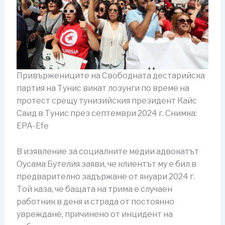
Привържениците на Свободната дестарийска
партия на Тунис викат лозунги по време на
протест срещу тунизийския президент Кайс
Саид в Тунис през септември 2024 г. Снимка:
EPA-Efe
В изявление за социалните медии адвокатът
Оусама Бутелия заяви, че клиентът му е бил в
предварително задържане от януари 2024 г.
Той каза, че бащата на трима е случаен
работник в деня и страда от постоянно
увреждане, причинено от инцидент на