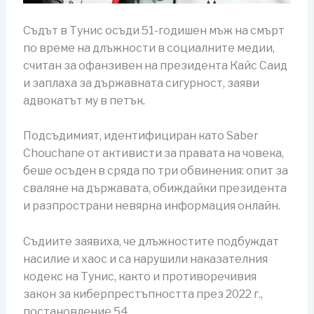
Съдът в Тунис осъди 51-годишен мъж на смърт
по време на длъжности в социалните медии,
считан за офанзивен на президента Кайс Саид
и заплаха за държавната сигурност, заяви
адвокатът му в петък.
Подсъдимият, идентифициран като Saber
Chouchane от активисти за правата на човека,
беше осъден в сряда по три обвинения: опит за
сваляне на държавата, обиждайки президента
и разпространи невярна информация онлайн.
Съдиите заявиха, че длъжностите подбуждат
насилие и хаос и са нарушили наказателния
кодекс на Тунис, както и противоречивия
закон за киберпрестъпността през 2022 г.,
постановление 54.