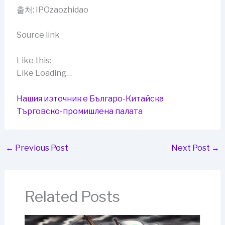
출처: IPOzaozhidao
Source link
Like this:
Like Loading…
Нашия източник е Българо-Китайска
Търговско-промишлена палaта
←
Previous Post
Next Post
→
Related Posts