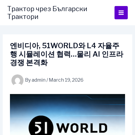
Skip
Трактор чрез Български
to
Трактори
content
엔비디아, 51WORLD와 L4 자율주
행 시뮬레이션 협력…물리 AI 인프라
경쟁 본격화
By
admin
/
March 19, 2026