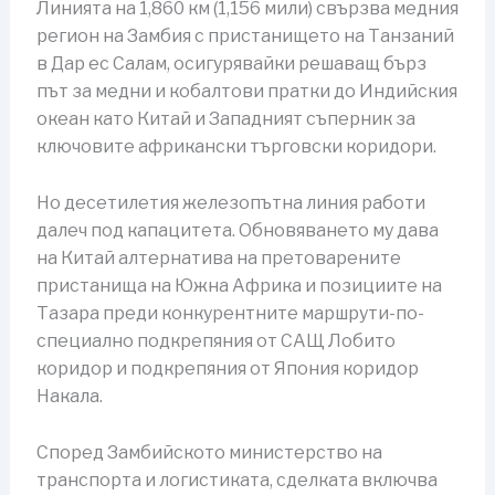
Линията на 1,860 км (1,156 мили) свързва медния
регион на Замбия с пристанището на Танзаний
в Дар ес Салам, осигурявайки решаващ бърз
път за медни и кобалтови пратки до Индийския
океан като Китай и Западният съперник за
ключовите африкански търговски коридори.
Но десетилетия железопътна линия работи
далеч под капацитета. Обновяването му дава
на Китай алтернатива на претоварените
пристанища на Южна Африка и позициите на
Тазара преди конкурентните маршрути-по-
специално подкрепяния от САЩ Лобито
коридор и подкрепяния от Япония коридор
Накала.
Според Замбийското министерство на
транспорта и логистиката, сделката включва