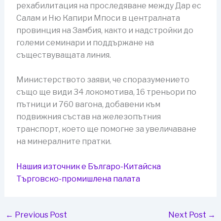
рехабилитация на проследяване между Дар ес
Салам и Ню Капири Мпоси в централната
провинция на Замбия, както и надстройки до
големи семинари и поддържане на
съществуващата линия.
Министерството заяви, че споразумението
също ще види 34 локомотива, 16 треньори по
пътници и 760 вагона, добавени към
подвижния състав на железопътния
транспорт, което ще помогне за увеличаване
на минералните пратки.
Нашия източник е Българо-Китайска
Търговско-промишлена палaта
←
Previous Post
Next Post
→