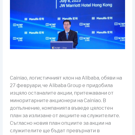
Cainiao, логистичният клон на Alibaba, обяви на
27 февруари, че Alibaba Group е придобила
изцяло останалите акции, притежавани от
миноритарните акционери на Cainiao. В
допълнение, компанията въведе цялостен
план за излизане от акциите на служителите.
Съгласно новия план опциите за акции на
служителите ще бъдат превърнати в