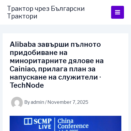
Skip
Трактор чрез Български
to
Трактори
content
Alibaba завърши пълното
придобиване на
миноритарните дялове на
Cainiao, прилага план за
напускане на служители ·
TechNode
By
admin
/
November 7, 2025