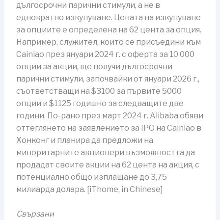
дългосрочни парични стимули, а не в
еднократно изкупуване. Цената на изкупуване
за опциите е определена на 62 цента за опция.
Например, служител, който се присъедини към
Cainiao през януари 2024 г. с оферта за 10 000
опции за акции, ще получи дългосрочни
парични стимули, започвайки от януари 2026 г.,
съответстващи на $3100 за първите 5000
опции и $1125 годишно за следващите две
години. По-рано през март 2024 г. Alibaba обяви
оттеглянето на заявлението за IPO на Cainiao в
Хонконг и планира да предложи на
миноритарните акционери възможността да
продадат своите акции на 62 цента на акция, с
потенциално общо изплащане до 3,75
милиарда долара. [iThome, in Chinese]
Свързани