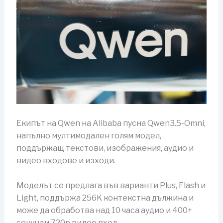
Екипът на Qwen на Alibaba пусна Qwen3.5-Omni,
напълно мултимодален голям модел,
поддържащ текстови, изображения, аудио и
видео входове и изходи.
Моделът се предлага във варианти Plus, Flash и
Light, поддържа 256K контекстна дължина и
може да обработва над 10 часа аудио и 400+
секунди 720p видео вход.