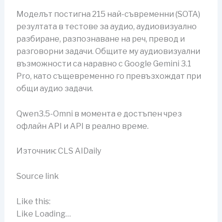
Моделът постигна 215 най-съвременни (SOTA)
резултата в тестове за аудио, аудиовизуално
разбиране, разпознаване на реч, превод и
разговорни задачи. Общите му аудиовизуални
възможности са наравно с Google Gemini 3.1
Pro, като същевременно го превъзхождат при
общи аудио задачи.
Qwen3.5-Omni в момента е достъпен чрез
офлайн API и API в реално време.
Източник: CLS AIDaily
Source link
Like this:
Like Loading…