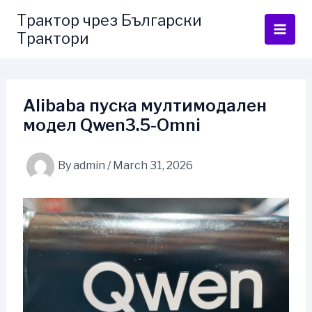
Skip
Трактор чрез Български
to
Трактори
content
Alibaba пуска мултимодален
модел Qwen3.5-Omni
By
admin
/
March 31, 2026