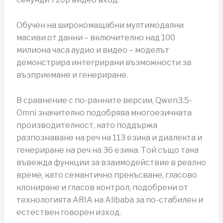
Обучен на широкомащабни мултимодални
масиви от данни – включително над 100
милиона часа аудио и видео – моделът
демонстрира интегрирани възможности за
възприемане и генериране.
В сравнение с по-ранните версии, Qwen3.5-
Omni значително подобрява многоезичната
производителност, като поддържа
разпознаване на реч на 113 езика и диалекта и
генериране на реч на 36 езика. Той също така
въвежда функции за взаимодействие в реално
време, като семантично прекъсване, гласово
клониране и гласов контрол, подобрени от
технологията ARIA на Alibaba за по-стабилен и
естествен говорен изход.