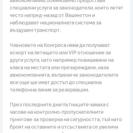
авиокомпании, обикновено предоставя
специални услуги за законодатели, които летят
често напред-назад от Вашингтон и
наблюдават националната система за
въздушен транспорт.
Членовете на Конгреса няма да получават
ескорт на летището или VIP отношение за
други услуги, като например повишаване на
класа на местата или презареждане, каза
авиокомпанията, въпреки че законодателите
все още ще имат достъп до специална
телефонна линия за резервации.
През последните дни пътниците чакаха с
часове на контролно-пропускателните
пунктове за проверка на сигурността, тъй като
броят на оставките и отсъствията се увеличи