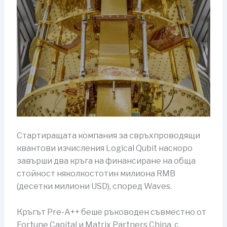
Стартиращата компания за свръхпроводящи
квантови изчисления Logical Qubit наскоро
завърши два кръга на финансиране на обща
стойност няколкостотин милиона RMB
(десетки милиони USD), според Waves.
Кръгът Pre-A++ беше ръководен съвместно от
Fortune Capital и Matrix Partners China, с