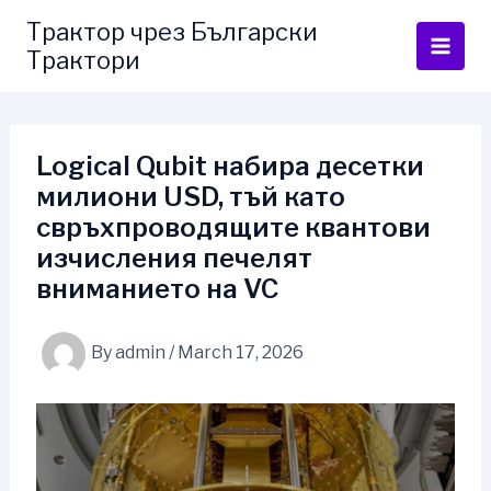
Skip
Трактор чрез Български
to
Трактори
content
Logical Qubit набира десетки
милиони USD, тъй като
свръхпроводящите квантови
изчисления печелят
вниманието на VC
By
admin
/
March 17, 2026