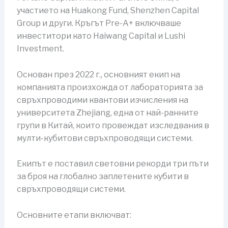
участието на Huakong Fund, Shenzhen Capital
Group и други. Кръгът Pre-A+ включваше
инвеститори като Haiwang Capital и Lushi
Investment.
Основан през 2022 г., основният екип на
компанията произхожда от лабораторията за
свръхпроводими квантови изчисления на
университета Zhejiang, една от най-ранните
групи в Китай, които провеждат изследвания в
мулти-кубитови свръхпроводящи системи.
Екипът е поставил световни рекорди три пъти
за броя на глобално заплетените кубити в
свръхпроводящи системи.
Основните етапи включват: