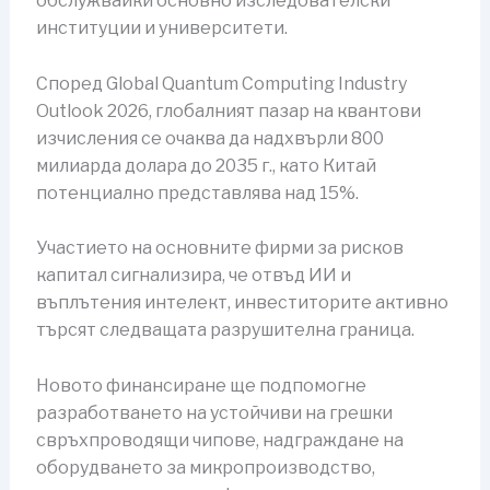
обслужвайки основно изследователски
институции и университети.
Според Global Quantum Computing Industry
Outlook 2026, глобалният пазар на квантови
изчисления се очаква да надхвърли 800
милиарда долара до 2035 г., като Китай
потенциално представлява над 15%.
Участието на основните фирми за рисков
капитал сигнализира, че отвъд ИИ и
въплътения интелект, инвеститорите активно
търсят следващата разрушителна граница.
Новото финансиране ще подпомогне
разработването на устойчиви на грешки
свръхпроводящи чипове, надграждане на
оборудването за микропроизводство,