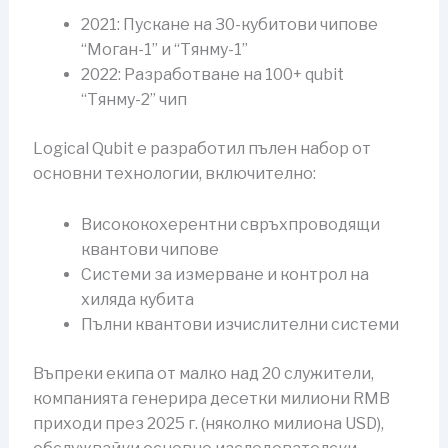
2021: Пускане на 30-кубитови чипове
“Моган-1” и “Тянму-1”
2022: Разработване на 100+ qubit
“Тянму-2” чип
Logical Qubit е разработил пълен набор от
основни технологии, включително:
Висококохерентни свръхпроводящи
квантови чипове
Системи за измерване и контрол на
хиляда кубита
Пълни квантови изчислителни системи
Въпреки екипа от малко над 20 служители,
компанията генерира десетки милиони RMB
приходи през 2025 г. (няколко милиона USD),