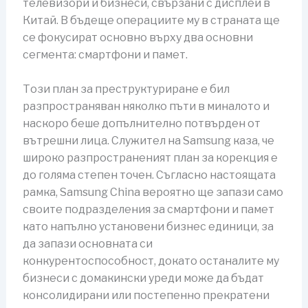
телевизори и бизнеси, свързани с дисплеи в
Китай. В бъдеще операциите му в страната ще
се фокусират основно върху два основни
сегмента: смартфони и памет.
Този план за преструктуриране е бил
разпространяван няколко пъти в миналото и
наскоро беше допълнително потвърден от
вътрешни лица. Служител на Samsung каза, че
широко разпространеният план за корекция е
до голяма степен точен. Съгласно настоящата
рамка, Samsung China вероятно ще запази само
своите подразделения за смартфони и памет
като напълно установени бизнес единици, за
да запази основната си
конкурентоспособност, докато останалите му
бизнеси с домакински уреди може да бъдат
консолидирани или постепенно прекратени