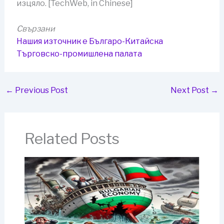
изцяло. [TechWeb, in Chinese]
Свързани
Нашия източник е Българо-Китайска
Търговско-промишлена палaта
←
Previous Post
Next Post
→
Related Posts