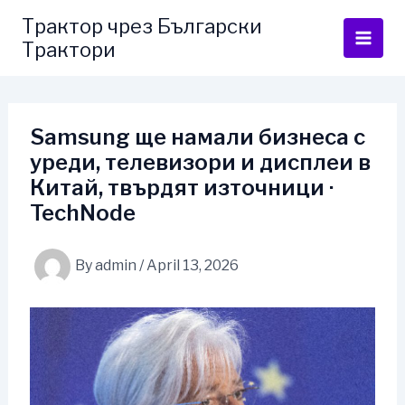
Skip
Трактор чрез Български
to
Трактори
content
Samsung ще намали бизнеса с
уреди, телевизори и дисплеи в
Китай, твърдят източници ·
TechNode
By
admin
/
April 13, 2026