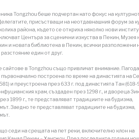
ника Tongzhou беше подчертан като фокус на културно
Делегатите, присъстващи на неотдавнашния форум за к
колиха района, където се откриха няколко нови инстит
 включват Центъра за сценични изкуства в Пекин, Музея 
кин и новата библиотека в Пекин, всички разположени 
разстояние един от друг.
е сайтове в Tongzhou също привличат внимание. Пагода
, първоначално построена по време на династията на С
81) и преустроена през 633 г. под династията Тан (618-9
онфуцианския храм, създаден през 1298 г., и двореца Зик
рез 1899 г., те представляват традициите на будизма,
ът. Заедно те представляват традициите на будизма,
мът.
що седи на срещата на пет реки, включително клон на
ия Канал Пекин – Хангжоу. През последните години но