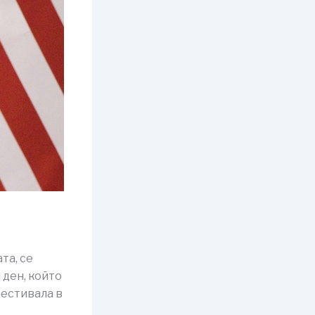
та, се
 ден, който
фестивала в