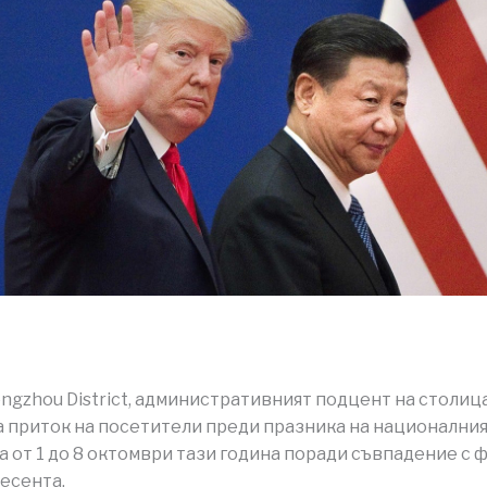
ongzhou District, административният подцент на столица
а приток на посетители преди празника на националния
а от 1 до 8 октомври тази година поради съвпадение с 
 есента.