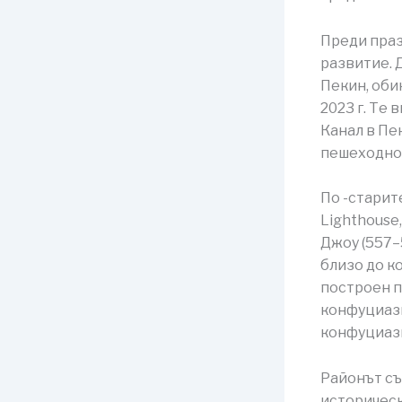
Преди праз
развитие. 
Пекин, оби
2023 г. Те
Канал в Пе
пешеходно 
По -старит
Lighthouse
Джоу (557–5
близо до к
построен п
конфуциазм
конфуциаз
Районът съ
историческ