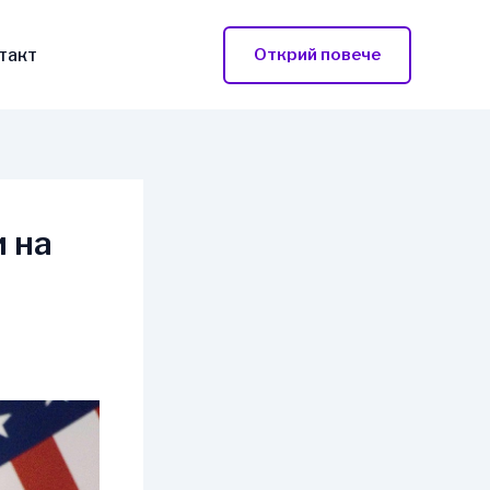
такт
Открий повече
и на