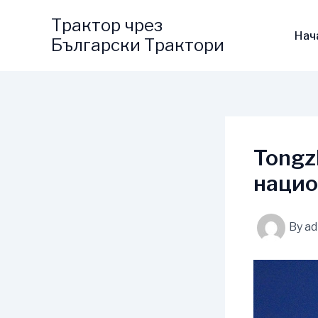
Skip
Трактор чрез
to
Нач
Български Трактори
content
Tongz
нацио
By
a