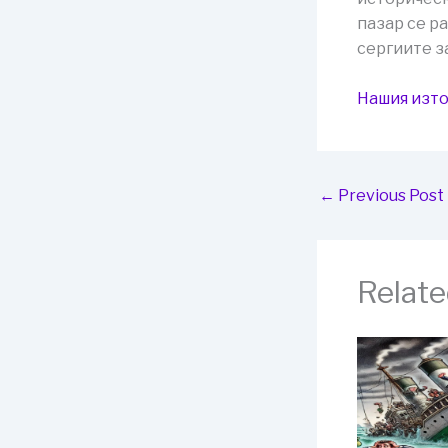
пазар се р
сергиите з
Нашия изто
←
Previous Post
Relate