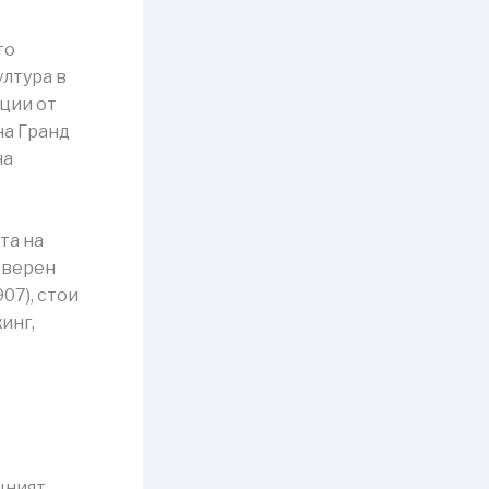
то
ултура в
уции от
на Гранд
на
та на
еверен
07), стои
инг,
щният