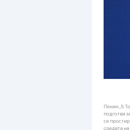
Пекин „S T
подготвя з
се простир
средата на