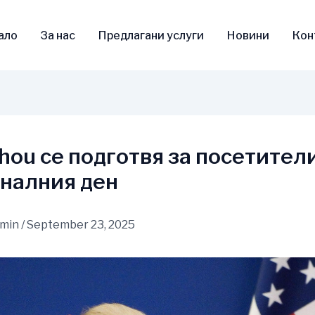
ало
За нас
Предлагани услуги
Новини
Кон
hou се подготвя за посетител
налния ден
dmin
/
September 23, 2025