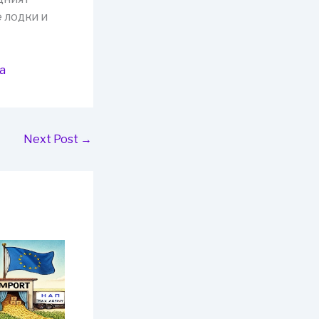
 лодки и
а
Next Post
→