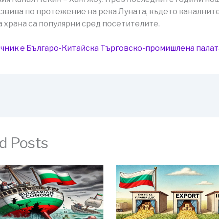
азвива по протежение на река Луната, където каналните
а храна са популярни сред посетителите.
чник е Българо-Китайска Търговско-промишлена палaт
d Posts